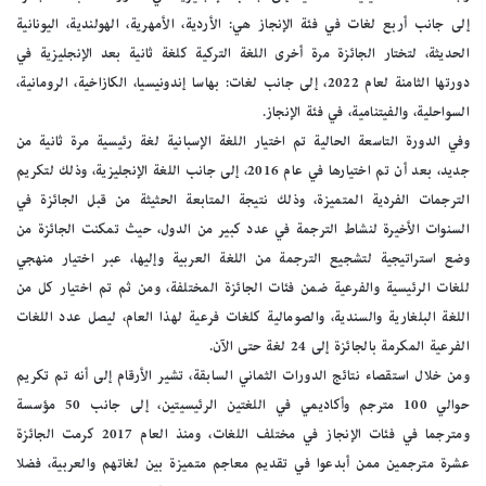
إلى جانب أربع لغات في فئة الإنجاز هي: الأردية، الأمهرية، الهولندية، اليونانية
الحديثة، لتختار الجائزة مرة أخرى اللغة التركية كلغة ثانية بعد الإنجليزية في
دورتها الثامنة لعام 2022، إلى جانب لغات: بهاسا إندونيسيا، الكازاخية، الرومانية،
السواحلية، والفيتنامية، في فئة الإنجاز.
وفي الدورة التاسعة الحالية تم اختيار اللغة الإسبانية لغة رئيسية مرة ثانية من
جديد، بعد أن تم اختيارها في عام 2016، إلى جانب اللغة الإنجليزية، وذلك لتكريم
الترجمات الفردية المتميزة، وذلك نتيجة المتابعة الحثيثة من قبل الجائزة في
السنوات الأخيرة لنشاط الترجمة في عدد كبير من الدول، حيث تمكنت الجائزة من
وضع استراتيجية لتشجيع الترجمة من اللغة العربية وإليها، عبر اختيار منهجي
للغات الرئيسية والفرعية ضمن فئات الجائزة المختلفة، ومن ثم تم اختيار كل من
اللغة البلغارية والسندية، والصومالية كلغات فرعية لهذا العام، ليصل عدد اللغات
الفرعية المكرمة بالجائزة إلى 24 لغة حتى الآن.
ومن خلال استقصاء نتائج الدورات الثماني السابقة، تشير الأرقام إلى أنه تم تكريم
حوالي 100 مترجم وأكاديمي في اللغتين الرئيسيتين، إلى جانب 50 مؤسسة
ومترجما في فئات الإنجاز في مختلف اللغات، ومنذ العام 2017 كرمت الجائزة
عشرة مترجمين ممن أبدعوا في تقديم معاجم متميزة بين لغاتهم والعربية، فضلا