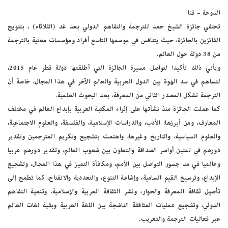
الدوحة – قنا
تحتفي جائزة الشيخ حمد للترجمة والتفاهم الدولي بعد غد (الثلاثاء) ، بتتويج
الفائزين بالجائزة، حيث يتنافس في موسمها التاسع أفراد ومؤسسات معنية بالترجمة
من 38 دولة حول العالم.
ويأتي ذلك تأكيدا لتواصل مسيرة الجائزة التي أطلقتها دولة قطر عام 2015،
لتساهم في سد الهوة بين الدول العربية والعالم الآخر في هذا المجال، خاصة أن
الترجمة تشكل المصدر الثاني من المعرفة، بعد البحوث العلمية.
كما عملت الجائزة منذ نشأتها على إثراء المكتبة العربية بإبداع العالم في مختلف
المعارف، ومن أبرزها: الأدب، والدراسات الإسلامية، والفلسفة، والعلوم الاجتماعية،
والعلوم السياسية، والتاريخ وغيرها، واهتمت بتشجيع وتكريم المترجمين وتقدير
دورهم في تمتين أواصر الصداقة والتعاون بين شعوب العالم، وتقدير دورهم عربيا
وعالميا في مد جسور التواصل بين الأمم، ومكافأة التميز في هذا المجال، وتشجيع
الإبداع، وترسيخ القيم السامية، وإشاعة التنوع، والتعددية والانفتاح، كما تطمح إلى
تأصيل ثقافة المعرفة والحوار، ونشر الثقافة العربية والإسلامية، وتنمية التفاهم
الدولي، وتشجيع عمليات المثاقفة الناضجة بين اللغة العربية وبقية لغات العالم
عبر فعاليات الترجمة والتعريب.