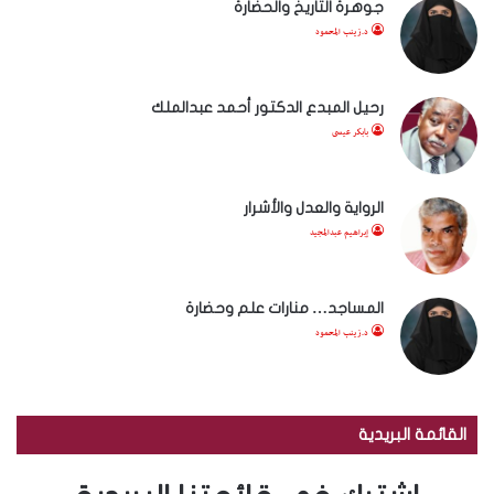
جوهرة التاريخ والحضارة
د.زينب المحمود
رحيل المبدع الدكتور أحمد عبدالملك
بابكر عيسى
الرواية والعدل والأشرار
إبراهيم عبدالمجيد
المساجد… منارات علم وحضارة
د.زينب المحمود
القائمة البريدية