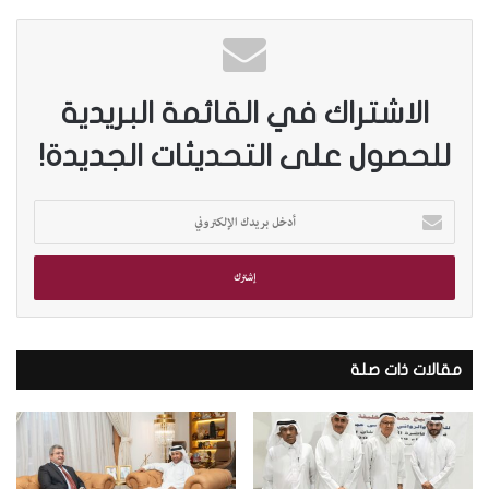
الاشتراك في القائمة البريدية
للحصول على التحديثات الجديدة!
أ
د
خ
ل
ب
ر
ي
د
مقالات ذات صلة
ك
ا
ل
إ
ل