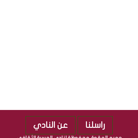
ا
ي
ل
ا
S
ث
ل
ق
ج
S
ا
م
ف
ه
ي
و
ة
ر
”
ي
م
ة
ن
ا
ذ
ل
2
ع
0
ر
1
ا
0
ق
ي
ة
راسلنا
عن النادي
جميع الحقوق محفوظة لنادي الجسرة الثقافي