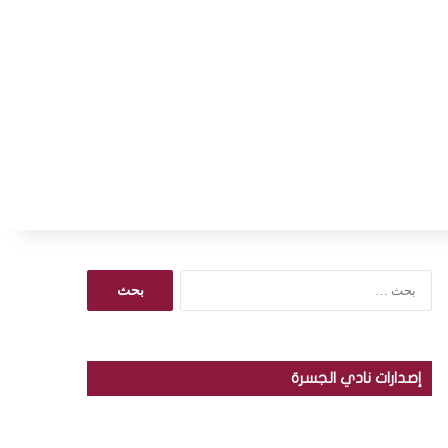
ا
ل
ب
ح
ث
إصدارات نادي الجسرة
ع
ن
: