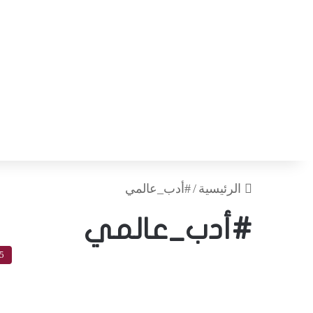
الرئيسية
/
#أدب_عالمي
#أدب_عالمي
5