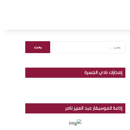
ا
ل
ب
ح
ث
إصدارات نادي الجسرة
ع
ن
:
إذاعة الموسيقار عبد العزيز ناصر