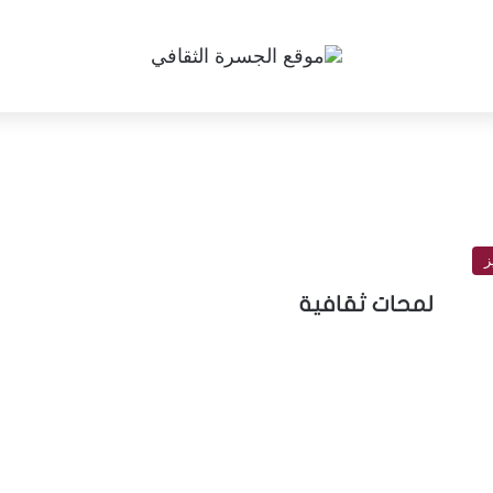
ز
لمحات ثقافية