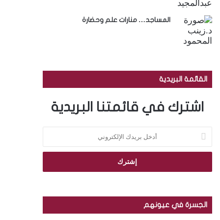
المساجد… منارات علم وحضارة
القائمة البريدية
اشترك في قائمتنا البريدية
أ
د
خ
ل
ب
ر
ي
د
الجسرة في عيونهم
ك