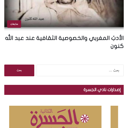
متابعات
الأدبُ المغربي والخصوصية الثقافية عند عبد الله
كنون
ا
ل
ب
ح
إصدارات نادي الجسرة
ث
ع
ن
: