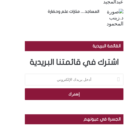
المساجد… منارات علم وحضارة
القائمة البريدية
اشترك في قائمتنا البريدية
أ
د
خ
ل
ب
ر
ي
د
الجسرة في عيونهم
ك