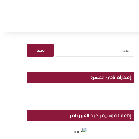
ا
ل
ب
ح
ث
إصدارات نادي الجسرة
ع
ن
:
إذاعة الموسيقار عبد العزيز ناصر