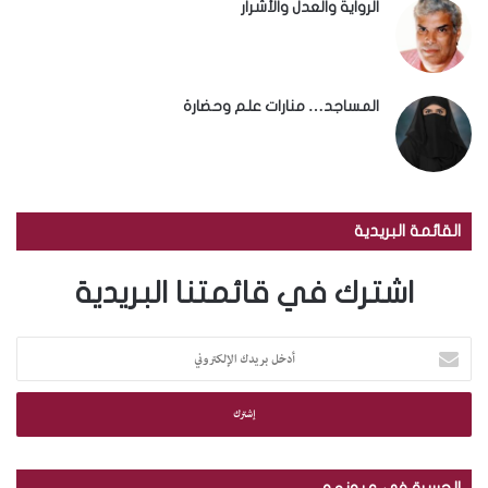
الرواية والعدل والأشرار
المساجد… منارات علم وحضارة
القائمة البريدية
اشترك في قائمتنا البريدية
أ
د
خ
ل
ب
ر
ي
الجسرة في عيونهم