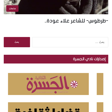
متابعات
-طرطوس- للشاعر علاء عودة..
ا
ل
ب
ح
إصدارات نادي الجسرة
ث
ع
ن
: