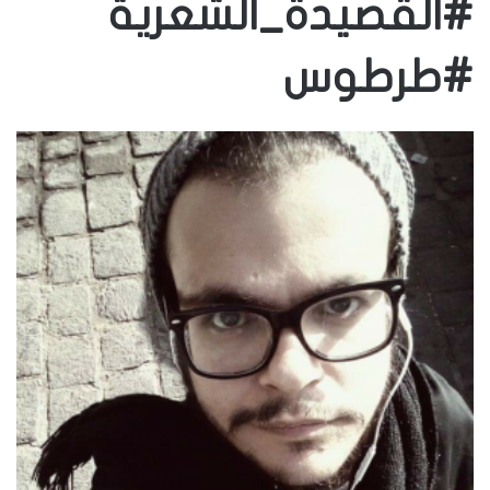
#القصيدة_الشعرية
#طرطوس