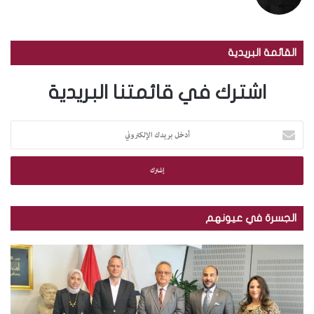
القائمة البريدية
اشترك في قائمتنا البريدية
أ
د
خ
ل
ب
ر
ي
الجسرة في عيونهم
د
ك
م
ب
ا
ك
ا
ل
ت
ل
إ
ب
ص
ل
ة
و