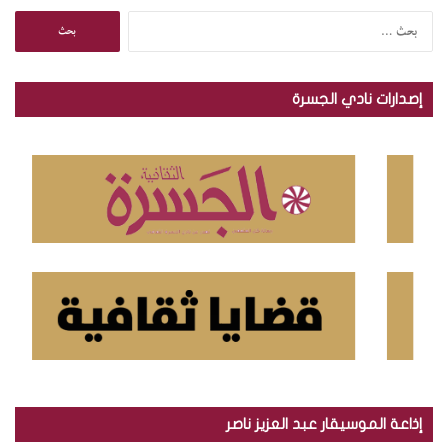
ا
ل
ب
ح
إصدارات نادي الجسرة
ث
ع
ن
:
إذاعة الموسيقار عبد العزيز ناصر