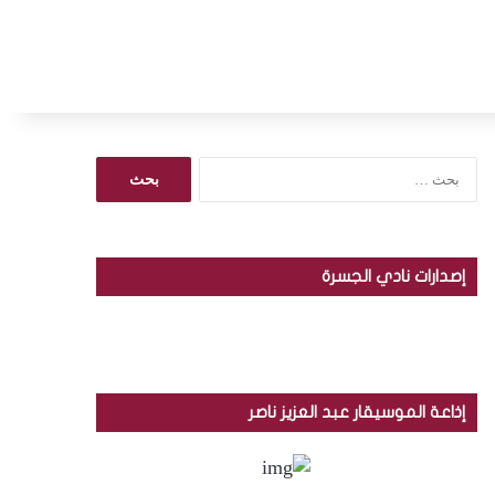
ا
ل
ب
ح
ث
إصدارات نادي الجسرة
ع
ن
:
إذاعة الموسيقار عبد العزيز ناصر