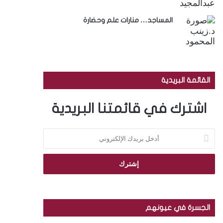
المساجد… منارات علم وحضارة
القائمة البريدية
اشترك في قائمتنا البريدية
أ
د
خ
ل
ب
ر
ي
د
الجسرة في عيونهم
ك