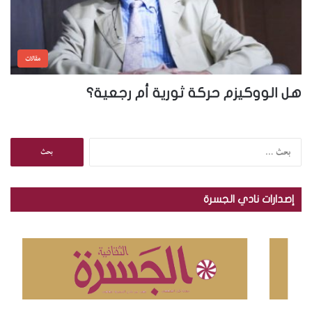
مقالات
هل الووكيزم حركة ثورية أم رجعية؟
ا
ل
ب
ح
إصدارات نادي الجسرة
ث
ع
ن
: