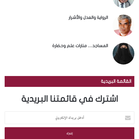
الرواية والعدل والأشرار
المساجد… منارات علم وحضارة
القائمة البريدية
اشترك في قائمتنا البريدية
أ
د
خ
ل