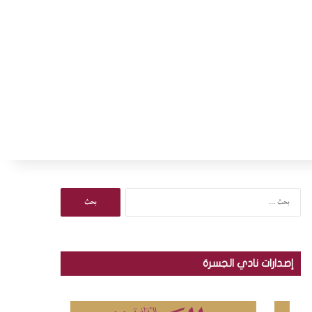
ا
ل
ب
ح
ث
إصدارات نادي الجسرة
ع
ن
: