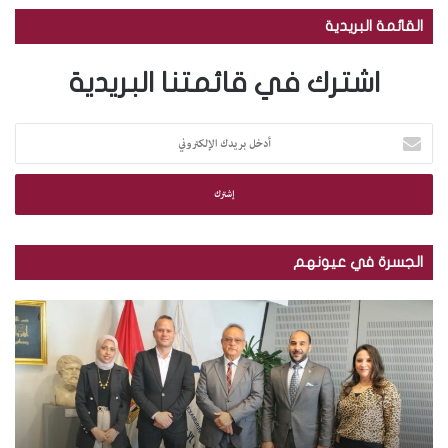
القائمة البريدية
اشترك في قائمتنا البريدية
أ
د
خ
ل
ب
ر
ي
الجسرة في عيونهم
د
ك
م
ب
ا
ك
ا
ل
ت
ل
إ
ب
ص
ل
ة
و
ك
ا
ر
ت
ل
.