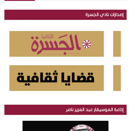
ب
ح
إصدارات نادي الجسرة
ث
ع
ن
:
إذاعة الموسيقار عبد العزيز ناصر