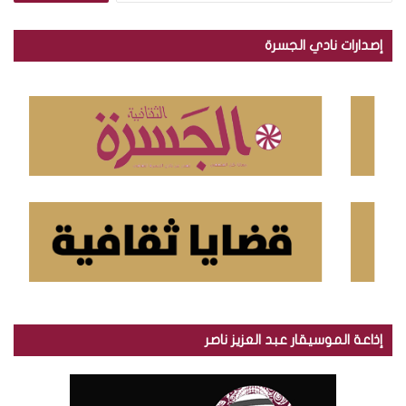
ب
ح
إصدارات نادي الجسرة
ث
ع
ن
:
إذاعة الموسيقار عبد العزيز ناصر