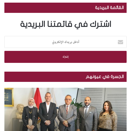
القائمة البريدية
اشترك في قائمتنا البريدية
أ
د
خ
ل
ب
ر
ي
الجسرة في عيونهم
د
ك
م
ب
ا
ك
ا
ل
ت
ل
إ
ب
ص
ل
ة
و
ك
ا
ر
ت
ل
.