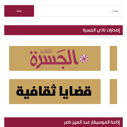
ا
ل
ب
ح
إصدارات نادي الجسرة
ث
ع
ن
:
إذاعة الموسيقار عبد العزيز ناصر