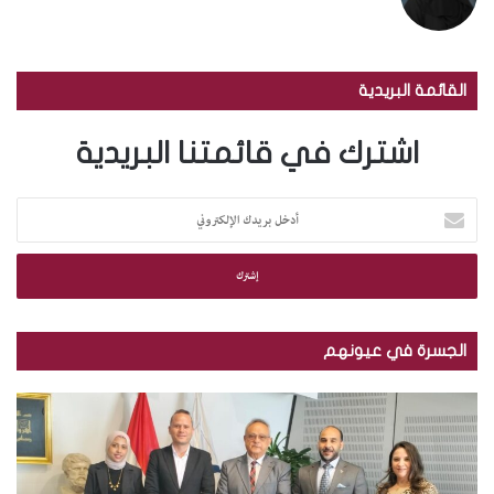
القائمة البريدية
اشترك في قائمتنا البريدية
أ
د
خ
ل
ب
ر
ي
الجسرة في عيونهم
د
ك
م
ب
ا
ك
ا
ل
ت
ل
إ
ب
ص
ل