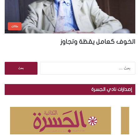
مقالات
الخوف كعامل يقظة وتجاوز
ا
ل
ب
ح
إصدارات نادي الجسرة
ث
ع
ن
: