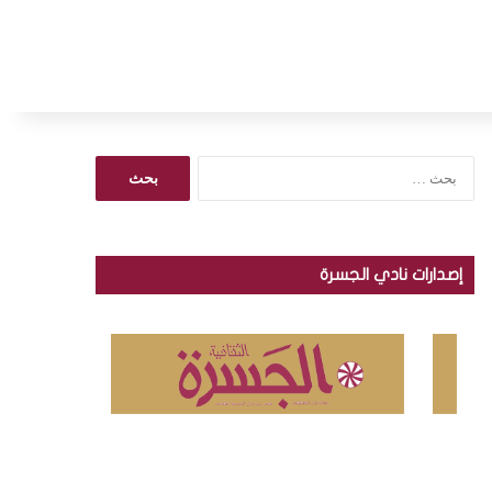
ا
ل
ب
ح
ث
إصدارات نادي الجسرة
ع
ن
: