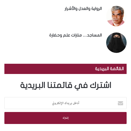
الرواية والعدل والأشرار
المساجد… منارات علم وحضارة
القائمة البريدية
اشترك في قائمتنا البريدية
أ
د
خ
ل
ب
ر