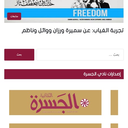
متابعات
تجربة الغياب: عن سميرة ورزان ووائل وناظم
ا
ل
ب
ح
إصدارات نادي الجسرة
ث
ع
ن
: