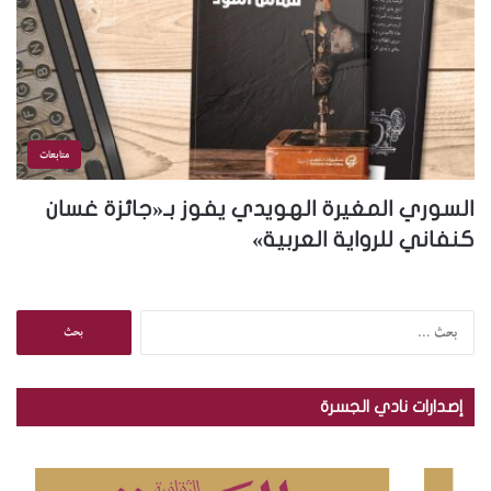
متابعات
السوري المغيرة الهويدي يفوز بـ«جائزة غسان
كنفاني للرواية العربية»
ا
ل
ب
ح
إصدارات نادي الجسرة
ث
ع
ن
: