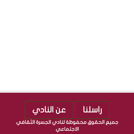
ث
ل
ق
ج
S
ا
م
ف
ه
ي
و
ة
ر
”
ي
م
ة
ن
ا
ذ
ل
2
ع
0
ر
1
ا
0
ق
ي
ة
راسلنا
عن النادي
جميع الحقوق محفوظة لنادي الجسرة الثقافي
الاجتماعي