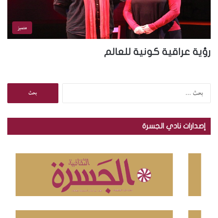
متميز
رؤية عراقية كونية للعالم
ا
ل
ب
ح
إصدارات نادي الجسرة
ث
ع
ن
: