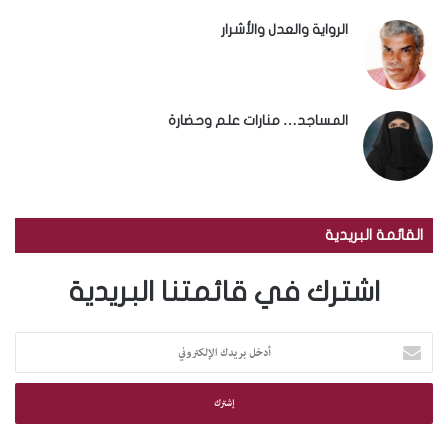
الرواية والعدل والأشرار
المساجد… منارات علم وحضارة
القائمة البريدية
اشترك في قائمتنا البريدية
أ
د
خ
ل
ب
ر