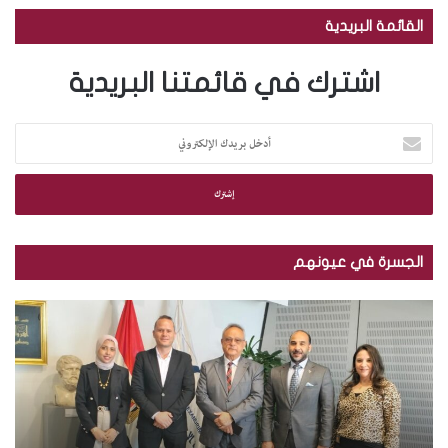
القائمة البريدية
اشترك في قائمتنا البريدية
أ
د
خ
ل
ب
ر
ي
الجسرة في عيونهم
د
ك
م
ب
ا
ك
ا
ل
ت
ل
إ
ب
ص
ل
ة
و
ك
ا
ر
ت
ل
.