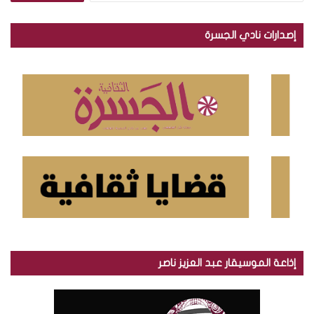
ب
ح
إصدارات نادي الجسرة
ث
ع
ن
:
إذاعة الموسيقار عبد العزيز ناصر