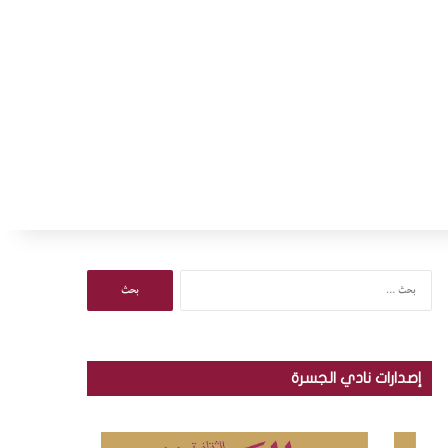
ا
ل
ب
ح
ث
إصدارات نادي الجسرة
ع
ن
: