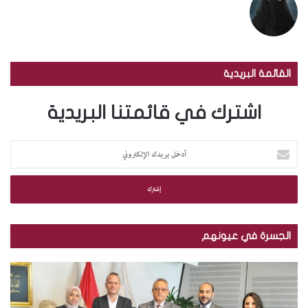
القائمة البريدية
اشترك في قائمتنا البريدية
أ
د
خ
ل
ب
ر
ي
الجسرة في عيونهم
د
ك
م
ب
ا
ك
ا
ل
ت
ل
إ