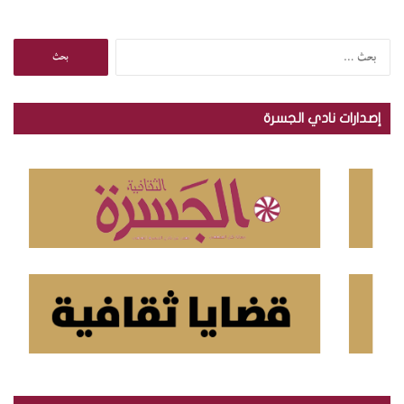
ا
ل
ب
ح
إصدارات نادي الجسرة
ث
ع
ن
: