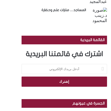
المساجد… منارات علم وحضارة
القائمة البريدية
اشترك في قائمتنا البريدية
أ
د
خ
ل
ب
ر
ي
د
الجسرة في عيونهم
ك