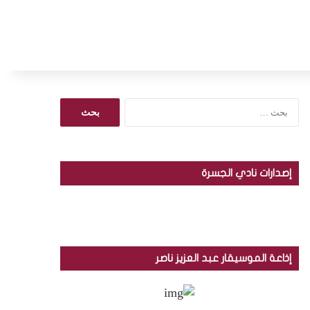
ا
ل
ب
ح
ث
إصدارات نادي الجسرة
ع
ن
:
إذاعة الموسيقار عبد العزيز ناصر