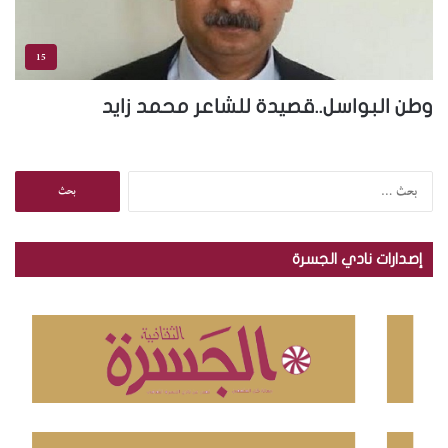
15
وطن البواسل..قصيدة للشاعر محمد زايد
ا
ل
ب
ح
إصدارات نادي الجسرة
ث
ع
ن
: