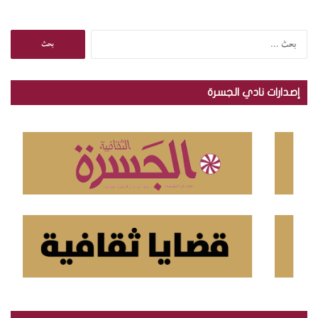
ا
ل
ب
ح
إصدارات نادي الجسرة
ث
ع
ن
: