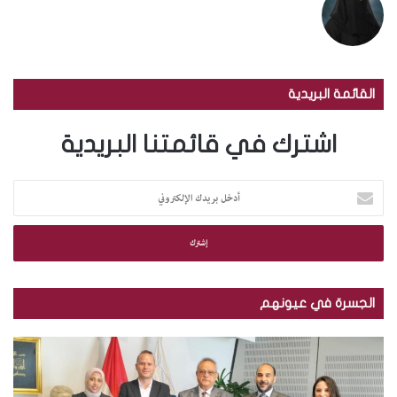
القائمة البريدية
اشترك في قائمتنا البريدية
أ
د
خ
ل
ب
ر
ي
الجسرة في عيونهم
د
ك
ب
ا
ا
ل
ل
إ