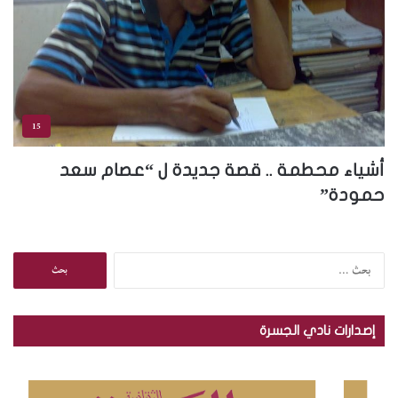
15
أشياء محطمة .. قصة جديدة ل “عصام سعد
حمودة”
ا
ل
ب
ح
إصدارات نادي الجسرة
ث
ع
ن
: