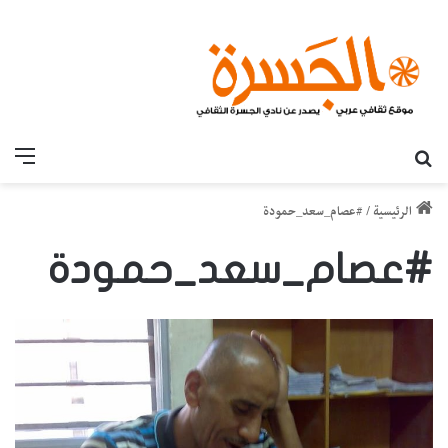
بحث عن
القائ
الرئيسية
/
#عصام_سعد_حمودة
#عصام_سعد_حمودة