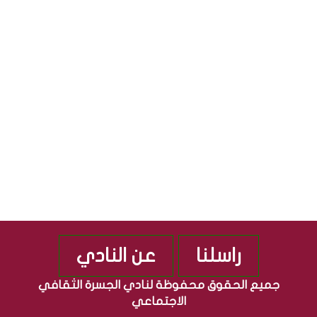
ث
ل
ق
ج
S
ا
م
ف
ه
ي
و
ة
ر
”
ي
م
ة
ن
ا
ذ
ل
2
ع
0
ر
1
ا
0
ق
ي
ة
راسلنا
عن النادي
جميع الحقوق محفوظة لنادي الجسرة الثقافي
الاجتماعي