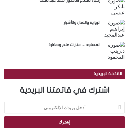
رحيل المبدع الدكتور أحمد عبدالملك
الرواية والعدل والأشرار
المساجد… منارات علم وحضارة
القائمة البريدية
اشترك في قائمتنا البريدية
أ
د
خ
ل
ب