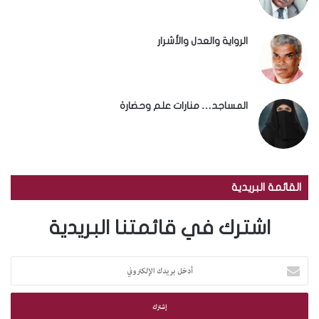
الرواية والعدل والأشرار
المساجد… منارات علم وحضارة
القائمة البريدية
اشترك في قائمتنا البريدية
أ
د
خ
ل