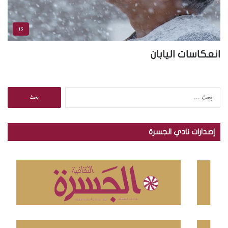
15
انعكاسات اليابان
ا
ل
ب
ح
إصدارات نادي الجسرة
ث
ع
ن
: