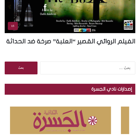
15
الفيلم الروائي القصير “العلبة” صرخة ضد الحداثة
ا
ل
ب
ح
إصدارات نادي الجسرة
ث
ع
ن
: