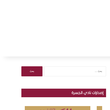
ا
ل
ب
ح
ث
إصدارات نادي الجسرة
ع
ن
: