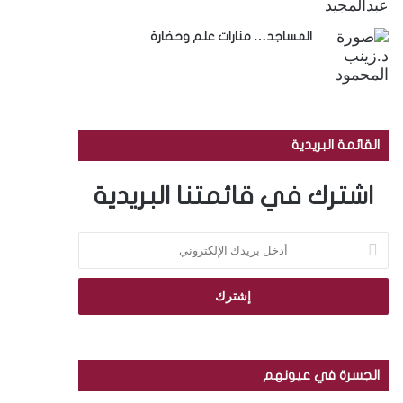
المساجد… منارات علم وحضارة
القائمة البريدية
اشترك في قائمتنا البريدية
أ
د
خ
ل
ب
ر
ي
د
الجسرة في عيونهم
ك