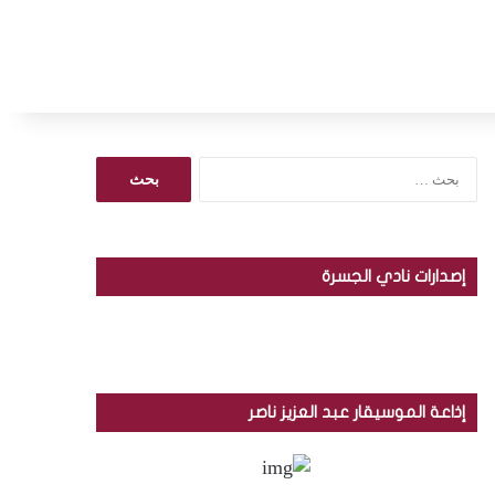
ا
ل
ب
ح
ث
إصدارات نادي الجسرة
ع
ن
:
إذاعة الموسيقار عبد العزيز ناصر