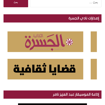
ا
ل
ب
ح
إصدارات نادي الجسرة
ث
ع
ن
:
إذاعة الموسيقار عبد العزيز ناصر