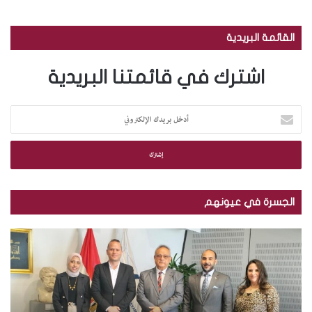
القائمة البريدية
اشترك في قائمتنا البريدية
أ
د
خ
ل
ب
ر
ي
الجسرة في عيونهم
د
ك
م
ب
ا
ك
ا
ل
ت
ل
إ
ب
ص
ل
ة
و
ك
ا
ر