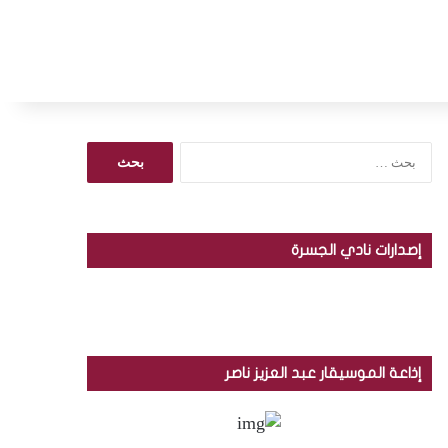
ا
ل
ب
ح
ث
إصدارات نادي الجسرة
ع
ن
:
إذاعة الموسيقار عبد العزيز ناصر