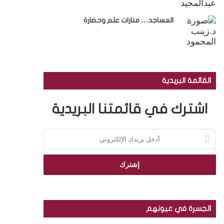
المساجد… منارات علم وحضارة
القائمة البريدية
اشترك في قائمتنا البريدية
أ
د
خ
ل
ب
ر
ي
د
الجسرة في عيونهم
ك