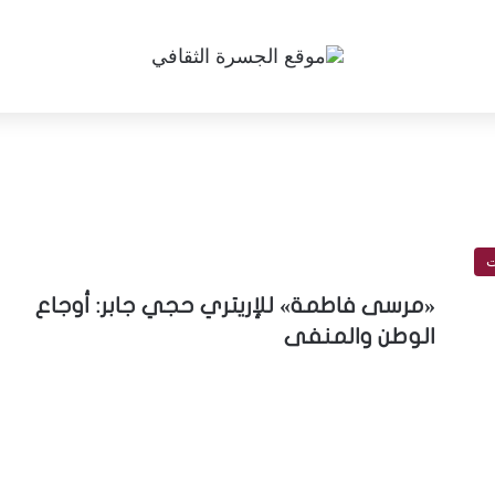
ت
«مرسى فاطمة» للإريتري حجي جابر: أوجاع
الوطن والمنفى