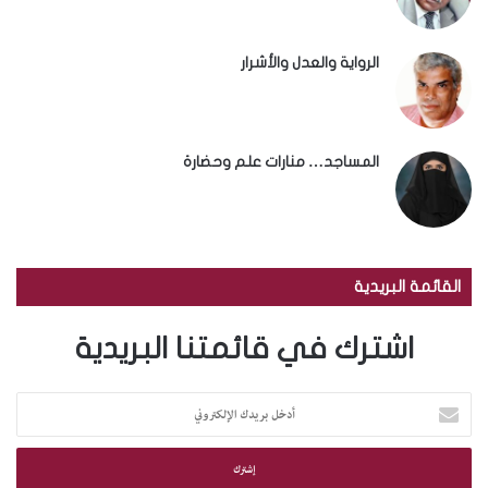
الرواية والعدل والأشرار
المساجد… منارات علم وحضارة
القائمة البريدية
اشترك في قائمتنا البريدية
أ
د
خ
ل