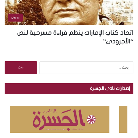
متابعات
​اتحاد كتاب الإمارات ينظم قراءة مسرحية لنص
“الأجرودى”
ا
ل
ب
ح
إصدارات نادي الجسرة
ث
ع
ن
: