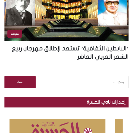
متابعات
‘البابطين الثقافية’ تستعد لإطلاق مهرجان ربيع
الشعر العربي العاشر
ا
ل
ب
ح
إصدارات نادي الجسرة
ث
ع
ن
: