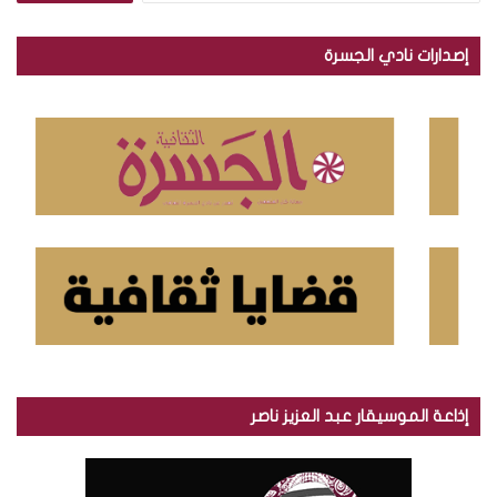
ب
ح
إصدارات نادي الجسرة
ث
ع
ن
:
إذاعة الموسيقار عبد العزيز ناصر