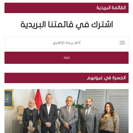
القائمة البريدية
اشترك في قائمتنا البريدية
أ
د
خ
ل
ب
ر
ي
الجسرة في عيونهم
د
ك
م
ب
ا
ك
ا
ل
ت
ل
إ
ب
ص
ل
ة
و
ك
ا
ر
ت
ل
.