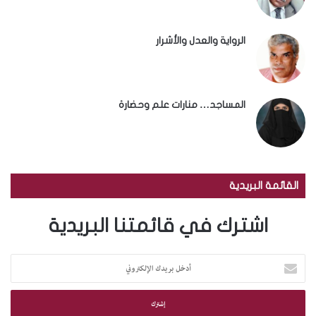
الرواية والعدل والأشرار
المساجد… منارات علم وحضارة
القائمة البريدية
اشترك في قائمتنا البريدية
أ
د
خ
ل