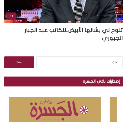
15
تلوح لي بشالها الأبيض..للكاتب عبد الجبار
الجبوري
ا
ل
ب
ح
إصدارات نادي الجسرة
ث
ع
ن
: