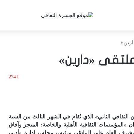
ارين»
لتقى «دارين»
274
 الثقافي الثاني» الذي يُقام في الشهر الثالث من السنة
من 26 إلى 28 آذار- مارس 2017) بعنوان «المؤسسات الثقافية الأهلية والخاصة: المنجز وآفاق
لمشرف العام على الملتقى ورئيس مجلس إدارة «أدبي