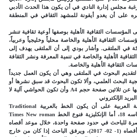
 رغبة مجلس إدارة النادي في أن يكون هذا الحدث الأدبي
ويره على أن يغدو أيقونة للمشهد الثقافي في المنطقة
 المؤسسات الثقافية الأهلية بوصفها أوعية ثقافية تنشر
سات الثقافية الأهلية والخاصة محلياً وخليجياً وعربياً،
ة في الملتقى. وأشار بودي إلى أن الملتقى يهدف إلى
قافية الأهلية والخاصة في تنمية المعرفة ونشر الثقافة
ات الثقافية الأهلية والخاصة.
لتقديم البحوث في الملتقى وهي أن يكون العمل جديداً
ية البحث العلمي، وألا تكون البحوث قد سبق نشرها أو
تقديمها في ملتقيات سابقة، وألا يزيد عدد صفحاتها عن ثلاثين صفحة حجم A4 وأن تكون الحواشي آلية لا
ريد الإلكتروني
multaqadareen@gmail.com مـــكــتــوبـاً باللغة العربية على أن يكون الخط بالعربية Traditional
Arabic بما في ذلك الآيات القرآنية الكريمة مقاسه 18، أما الإنكليزية فنوع الخط Times New roman
ة مختصرة للباحث في حدود صفحة واحدة، خلال موعد أقصاه
(15- 12- 2016)، وترسل البحـــــوث في موعد أقصاه (1- 02- 2017)، ويرفق الباحث إذا كان من خارج