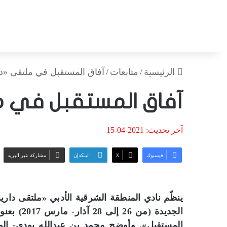
الرئيسية
/
متابعات
/
آفاق المستقبل في ملتقى «د
آفاق المستقبل في م
آخر تحديث: 2021-04-15
فيسبوك
‫X
لينكدإن
مشاركة عبر البريد
ينظّم نادي المنطقة الشرقية الأدبي «ملتقى دارين
الجديدة (
المستقبل». وأوضح محمد بن عبدالله بودي- ا