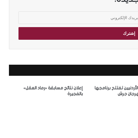
الأردنيين تفتتح برنامجها
إعلان نتائج مسابقة «رماد العقل»
رجان جرش
بالفجيرة