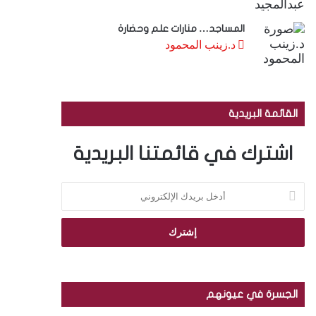
المساجد… منارات علم وحضارة
د.زينب المحمود
القائمة البريدية
اشترك في قائمتنا البريدية
أ
د
خ
ل
ب
ر
ي
د
الجسرة في عيونهم
ك