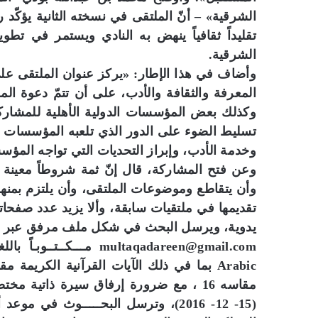
الشرقية» – أنّ الملتقى في نسخته الثانية يؤكّد
تقليداً ثقافياً ينهض به النادي ويستمر في تط
الشرقية.
وأضاف في هذا الإطار: «يركز عنوان الملتقى على
المعرفة والثقافة والأدب، على أن تتمّ دعوة المؤس
وكذلك بعض المؤسسات الدولية الأهلية للمشارك
تسليط الضوء على الدور الذي تلعبه المؤسسات الث
وخدمة الأدب، وإبراز التحديات التي تواجه المؤسس
وعن فتح المشاركة، قال إنّ ثمة شروطاً معينة 
وأن يتقاطع وموضوعات الملتقى، وأن يلتزم بمنهج
يدوية، ويرسل البحث في شكل ملف مرفق عبر الب
مقاسه 16 ، مع ضرورة إرفاق سيرة ذاتي