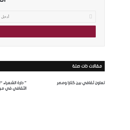
أ
د
خ
ل
ب
ر
ي
د
ك
مقالات ذات صلة
ا
ل
إ
تعاون ثقافي بين كتارا ومصر
” دارة الشعراء “
ل
الثقافي في مه
ك
ت
ر
و
ن
ي