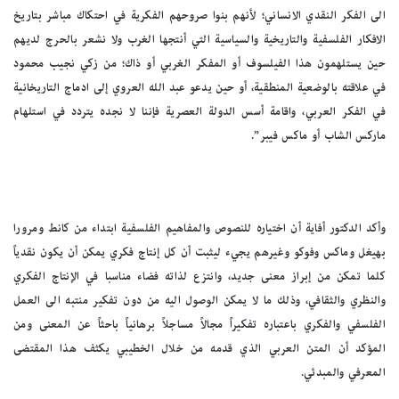
الى الفكر النقدي الانساني؛ لأنهم بنوا صروحهم الفكرية في احتكاك مباشر بتاريخ
الافكار الفلسفية والتاريخية والسياسية التي أنتجها الغرب ولا نشعر بالحرج لديهم
حين يستلهمون هذا الفيلسوف أو المفكر الغربي أو ذاك؛ من زكي نجيب محمود
في علاقته بالوضعية المنطقية، أو حين يدعو عبد الله العروي إلى ادماج التاريخانية
في الفكر العربي، واقامة أسس الدولة العصرية فإننا لا نجده يتردد في استلهام
ماركس الشاب أو ماكس فيبر”.
وأكد الدكتور أفاية أن اختياره للنصوص والمفاهيم الفلسفية ابتداء من كانط ومرورا
بهيغل وماكس وفوكو وغيرهم يجيء ليثبت أن كل إنتاج فكري يمكن أن يكون نقدياً
كلما تمكن من إبراز معنى جديد، وانتزع لذاته فضاء مناسبا في الإنتاج الفكري
والنظري والثقافي، وذلك ما لا يمكن الوصول اليه من دون تفكير منتبه الى العمل
الفلسفي والفكري باعتباره تفكيراً مجالاً مساجلاً برهانياً باحثاً عن المعنى ومن
المؤكد أن المتن العربي الذي قدمه من خلال الخطيبي يكثف هذا المقتضى
المعرفي والمبدئي.