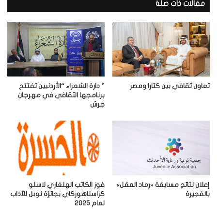
د
مقالات ذات صلة
ك
ا
ل
إ
ل
ك
ت
ر
تعاون ثقافي بين كتارا ومصر
” دارة الشعراء “الأردنيين تفتتح
و
برنامجها الثقافي في مهرجان
جرش
ن
ي
إعلان نتائج مسابقة «رماد العقل»
فوز الكاتب الهنغاري لاسلو
بالفجيرة
كراسناهوركاي بجائزة نوبل للآداب
لعام 2025