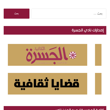
ا
ل
ب
ح
إصدارات نادي الجسرة
ث
ع
ن
: