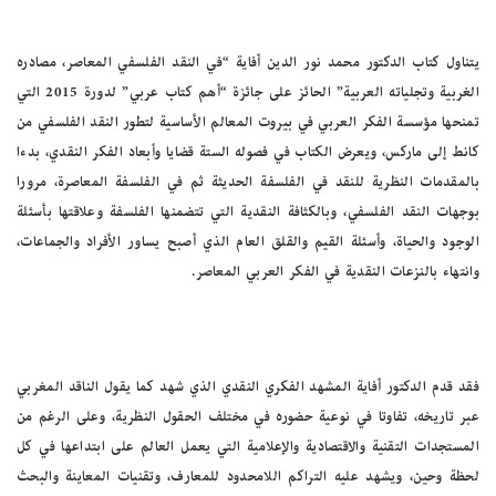
يتناول كتاب الدكتور محمد نور الدين أفاية “في النقد الفلسفي المعاصر، مصادره
الغربية وتجلياته العربية” الحائز على جائزة “أهم كتاب عربي” لدورة 2015 التي
تمنحها مؤسسة الفكر العربي في بيروت المعالم الأساسية لتطور النقد الفلسفي من
كانط إلى ماركس، ويعرض الكتاب في فصوله الستة قضايا وأبعاد الفكر النقدي، بدءا
بالمقدمات النظرية للنقد في الفلسفة الحديثة ثم في الفلسفة المعاصرة، مرورا
بوجهات النقد الفلسفي، وبالكثافة النقدية التي تتضمنها الفلسفة وعلاقتها بأسئلة
الوجود والحياة، وأسئلة القيم والقلق العام الذي أصبح يساور الأفراد والجماعات،
وانتهاء بالنزعات النقدية في الفكر العربي المعاصر.
فقد قدم الدكتور أفاية المشهد الفكري النقدي الذي شهد كما يقول الناقد المغربي
عبر تاريخه، تفاوتا في نوعية حضوره في مختلف الحقول النظرية، وعلى الرغم من
المستجدات التقنية والاقتصادية والإعلامية التي يعمل العالم على ابتداعها في كل
لحظة وحين، ويشهد عليه التراكم اللامحدود للمعارف، وتقنيات المعاينة والبحث