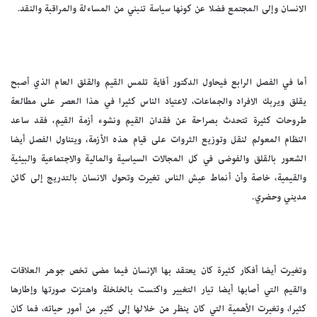
الانسان وإلى المجتمع فضلا عن كونها سياسة تنبني من المساءلة والمراقبة والنقد.
أما في الفصل الرابع فيحاول الدكتور أفاية تلمس القيم والقلق العام الذي أصبح
يقلق ويربك الافراد والجماعات، لاعتياد الناس كثيرا في هذا العصر على مطالعة
طروحات كثيرة تتحدث بصراحة عن فقدان القيم ونشوء أزمة القيم، فقد ساعد
النظام المعولم لنقل وتوزيع الثروات على قيام هذه الأزمة، ويتناول الفصل أيضا
الشعور بالقلق والفوضى في كل المجالات السياسية والمالية والاجتماعية والبيئية
والقيمية، خاصة وأن أنماط عيش الناس تغيرت وتحول الانسان بالتدريج إلى كائن
مديني وحضري.
وتغيرت أيضا أفكار كثيرة كان يعتقد بها الإنسان فيما مضى تخص جوهر العلاقات
والقيم التي أصابها أيضا تيار التغيير واكتست بالخلخلة واهتزت صورتها وإطارها
كثيرا، وتغيرت الأهمية التي كان ينظر من خلالها إلى كثير من أمور حياته، فما كان