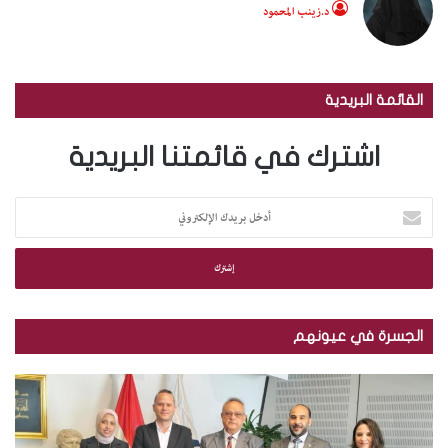
د.زينب المحمود
القائمة البريدية
اشترك في قائمتنا البريدية
أ
د
خ
ل
ب
ر
ي
الجسرة في عيونهم
د
ك
م
ب
ا
ك
ا
ل
ت
ل
إ
ب
ص