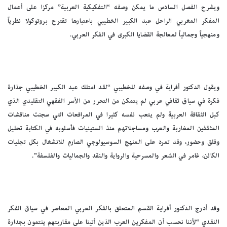
ويشرح الفصل السادس ما يمكن وصفه “التفكيكية العربية” مركزا على أعمال
المفكر المغربي الراحل عبد الكبير الخطيبي باعتبارها تقترح بروتوكولا نظرياً
ومنهجياً وجمالياً لمعالجة القضايا الكبرى في الفكر العربي.
ويقول الدكتور أفراية في وصفه للخطيبي “لقد امتلك عبد الكبير الخطيبي جذارة
فكرة في سياق ثقافي عربي لم يتمكن من التحرر من الأسر الفقهي التقليدي الذي
كبل الثقافة العربية ولم يتعب نفسه كثيرا في المرافعات التي سجنت مناقشات
المثقفين المغاربة والعرب ومساجلاتهم منذ الستينيات فأسلوبه في الكتابة تحليل
وقلق وحضور، وقد تمرد على المنهج السوسيولوجي الصارم للانشغال بكل تجليات
الكائن، غامر في الشعر والمسرحية والرواية والنقد والجماليات والفلسفة”.
وقد أدرج الدكتور أفراية القسم المتعلق بالفكر العربي المعاصر في سياق الفكر
النقدي “لأننا نحسب أن المفكرين العرب الذين أتينا على مقاربتهم ينتمون بجدارة