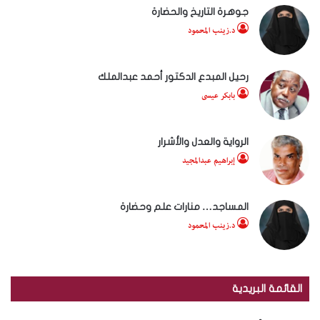
جوهرة التاريخ والحضارة
د.زينب المحمود
رحيل المبدع الدكتور أحمد عبدالملك
بابكر عيسى
الرواية والعدل والأشرار
إبراهيم عبدالمجيد
المساجد… منارات علم وحضارة
د.زينب المحمود
القائمة البريدية