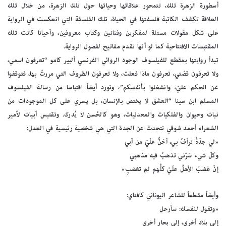
أسطورة الزهرة تلك، تتمحور علاقاتها وحياتها حول تلك الزهرة، من خلال تلك
العلاقة تكشف الكاتبة فلسفتها في الحياة، تلك الفلسفة التي انعكست في الرواية
على شكل مقولات مستلة لمفكرين وفنانين وكتاب معروفين، وأحيانا كانت تلك
المقتبسات الافتتاحية كما لو أنها تقدم مفاتيح لفصول الرواية.
تبدأ روايتها بمقطع للفيلسوف الوجود الروائي الفرنسي ألبير كامو “تعرفون اسمي،
ولا تعرفون قصّتي، تعرفون ماذا فعلت، ولا تعرفون الظروف التي مررتْ بها، فتوقفوا
عن الحكم عليّ، وانشغلوا بأنفسكم”، وتورد أيضاً اقتباسا من رسالة الفيلسوف
المسلم ابن سينا “العشق لا يختص بالإنسان، بل يسري على كل الموجودات من
نبات وحيوان والفلكيات والمعدنيات، وهو كالحُسن لا يُدرك. وتقتبس أبيات لأمير
الشعراء أحمد شوقي تتحدث عن الجدة التي هي شخصية رئيسية في العمل:
«لي جدّةٌ ترأفُ بي، أحَنُّ علَيّ من أبي
وكلّ شيء سَرّني تذهبُ فيه مذهبي
إنْ غضبَ الأهلُ علَيّ كلُّهم لم تغضبِ»
وأيضاً مقطعاً للشاعر اليوناني كافناي:
«وتقول لنفسك: سأرحل
إلى بلادٍ أخرى، إلى بحارٍ أخرى