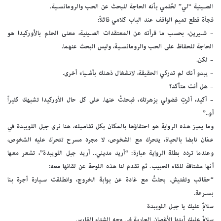
الصـينية “لي” لحُلمي بأنه الحاجة للبحث عن الحب والرومانسـية.
فجأة قطع تميم الواقف عند الباب كلامي قائلاً:
– شـيرين، بحسب ما قرأته عن المعتقدات الصـينية، معنى الحلم بالأوركيدا هو
الحاجة للحفاظ على الحب والرومانسـية، وليس البحث عنهما.
– لكن.
– يبدو أنك لم تدركي الحقيقة، لانشغال ذهنك بأشـياء أخرى.
– هل أنت متأكد؟
– أكيد، أثرتِ فضولي بزهرتك، فبحثتُ عنها. على كل حال الأوركيدا تشبهك كثيراً
أو..”
وما يميز هذه الرواية هو احتفاؤها بالمكان بكل تفاصيله، هنا نرى جبل اللويبدة في
عمّان نابضا بالحياة، يتحرك مع الشخوص، لا مجرد مسرح تتحرك عليه الشخوص،
وعندما تردد بطلة الرواية عبارة: “أريد مديني.. أريد جبل اللويبدة”، تشعر معها
أنها مشتاقة للقاء الحبيب. ثم تقدم لنا هذه اللوحة عن لقائها معه:
“حقائب وتفتيش. بحثتُ مع غادة عن بوابة الخروج، وانطلقت سـيارة أجرة بنا
بسـرعة.
سلامٌ عليك يا جبل اللويبدة
سلامٌ عليكِ أيتها الأغصان العارية في وجه الشتاء القارس