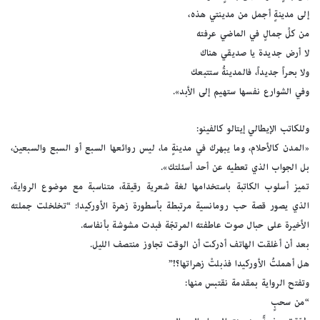
إلى مدينةٍ أجمل من مدينتي هذه،
من كلِّ جمالٍ في الماضي عرفته
لا أرض جديدة يا صديقي هناك
ولا بحراً جديداً، فالمدينةُ ستتبعك
وفي الشوارع نفسها ستهيم إلى الأبد».
وللكاتب الإيطالي إيتالو كالفينو:
«المدن كالأحلام، وما يبهرك في مدينةٍ ما، ليس روائعها السبع أو السبع والسبعين،
بل الجواب الذي تعطيه عن أحد أسئلتك».
تميز أسلوب الكاتبة باستخدامها لغة شعرية رقيقة، متناسبة مع موضوع الرواية،
الذي يصور قصة حب رومانسية مرتبطة بأسطورة زهرة الأوركيدا: “تخلخلت جملته
الأخيرة على حبال صوت عاطفته المرتجّة فبدت مشوشة بأنفاسه.
بعد أن أغلقت الهاتف أدركت أن الوقت تجاوز منتصف الليل.
هل أهملتُ الأوركيدا فذبلتْ زهراتها؟!”
وتفتح الرواية بمقدمة نقتبس منها:
“من سحبٍ