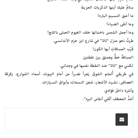
سلامٌ عليك أيتها الذكريات الحزينة
ما أعبق النسـيم البارد!
وما أنقى الضـياء!
وما أجمل الشمس باختبائها خلف الغيوم الحبلى بالثلج!
طرتُ نحو منزل “تاتا” في شارع ابن حزم الأندلسـي.
قَرِّب المسافاتِ أيها الكون!
المسافةُ خطٌّ وهميّق بين نقطتين.
لكنني مع “تاتا” عند النقطة نفسها في وجداني.
في طريقي أُلملم الشوقَ زهراً نضـراً من أمام البيوت، أسماء الشوارع، زقزقة
العصافير، نشـيد الأشجار، شجن النسمات، وأبواق السـيارات.
وأنثره داخلَ فؤادي.
أشدُّ المعطف أتّقي أنفاس البرد”.