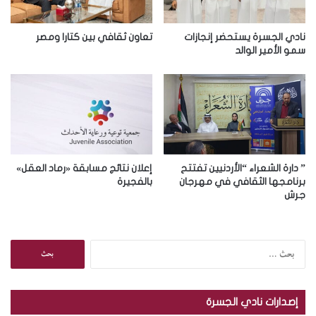
ك
ت
ر
نادي الجسرة يستحضر إنجازات
تعاون ثقافي بين كتارا ومصر
و
سمو الأمير الوالد
ن
ي
” دارة الشعراء “الأردنيين تفتتح
إعلان نتائج مسابقة «رماد العقل»
برنامجها الثقافي في مهرجان
بالفجيرة
جرش
ا
ل
ب
ح
إصدارات نادي الجسرة
ث