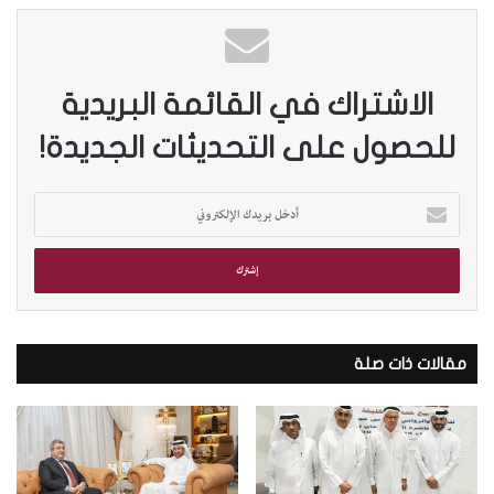
الاشتراك في القائمة البريدية
للحصول على التحديثات الجديدة!
أ
د
خ
ل
ب
ر
ي
د
مقالات ذات صلة
ك
ا
ل
إ
ل