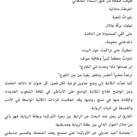
طوّقت صفحةً من عنق السماء المتعالي
انفرطتْ متتالية
بلوراتٌ ثلجية
تهاوت برقّة ودلال
على كفّي الممدودة من النافذة،
دغدغتني بنعومة،
انتظرتُ حتى تراكمتْ حول البيت.
تناولتُ معطفاً كبيراً وطاقية صوف،
لن تصدقوا ماذا وجدت في الخارج!
برعماً صغيراً أخضـر ينتفض بقوة من بين الثلوج”
كما لجأت الكاتبة إلى وضع عناوين فرعية لكل فصل، كل عنوان له دلالته الخاصة،
ومن الواضح اطلاع الكاتبة الواسع على الأساطير في ثقافة الشعوب العديدة،
والإفادة منها في نسج روايتها، وقد انعكست قراءات الكاتبة الواسعة في الأدب
والفلسفة في ثنيات الرواية.
القارئ لن يضل عند البحث عن الرابط بين زهرة الأوركيدا وبطلة الرواية، فهو يأتي
من خلال الحوار التالي بين بطلة الرواية وصديقتها:
“بحماسة أعيد حديثي عن الأوركيدا على مسمع رهف المنصتة، وتفسـير صديقتي