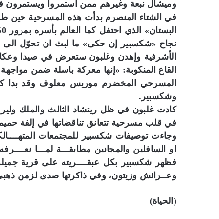
وميشال نبعة وغيرهم ممن استمروا ويستمرون في ا
في الشتاء المنصرم بدأت هذه المسرحية حين طلبت
نجاح «شكسبير إن حكى» ما لبث ان تحوّل الى م
الأشرفية وإهدن وغلبون ستعرض في صيدا وعكار و
القاع المنكوبة: «إنها معركة باسلة ضمن مواجهة 
المسرحي المخضرم موريس معلوف وقد بدا كأن
وشكسبير.
كادت غلبون في ظل ريتشاد الثالث والملك ولير
في قلب مسرحية تتعانق تناقضاتها في إلفة حميم
وجاءت توصيفات شكسبير للمجتمعات المتهــــالكة
او السافلين والمجانين مطابقـــة لمـــا نعــــر
فظهر شكسبير بكل عبقــــريته على قرية جميلة ت
وعــرائش وزيتون، وفي ذاكرتها صدى لزمن ذهبي
(الحياة)