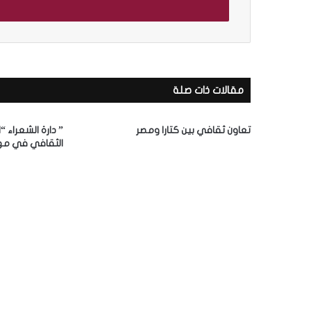
ل
ب
ر
ي
د
ك
مقالات ذات صلة
ا
ل
إ
تعاون ثقافي بين كتارا ومصر
” دارة الشعراء “
ل
الثقافي في مه
ك
ت
ر
و
ن
ي