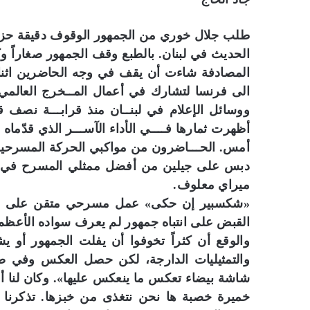
طلب جلال خوري من الجمهور الوقوف دقيقة حز
الحديث في لبنان. بالطبع وقف الجمهور صغاراً وك
المصادفة شاءت أن يقف في وجه الحاضرين اثنان
الى فرنسا لتشارك في أعمال المــخرج العالمي 
ووسائل الإعلام في لبنــان منذ قرابـــة نصف 
أظهرت ثمارها فــــي الأداء الآســـر الذي قدّم
أمس. الحـــاضرون من مواكبي الحركة المسرحية في
دبس على جيلين من أفضل ممثلي المسرح في لبنا
ميراي معلوف.
«شكسبير إن حكى» عمل مسرحي متقن على مست
القبض على انتباه جمهور لم يعرف سواده الأعظم 
والوقع أن كثراً تخوفوا أن يفلت الجمهور أو ي
والتمثيليات الدارجة، لكن حصل العكس وفي صو
شاشة بيضاء تعكس ما ينعكس عليها». وكان لنا أن
خميرة خصبة ها نحن نتغذى من خبزها. تذكرنا 