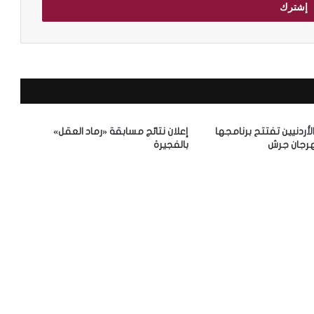
الأردنيين تفتتح برنامجها
إعلان نتائج مسابقة «رماد العقل»
رجان جرش
بالفجيرة