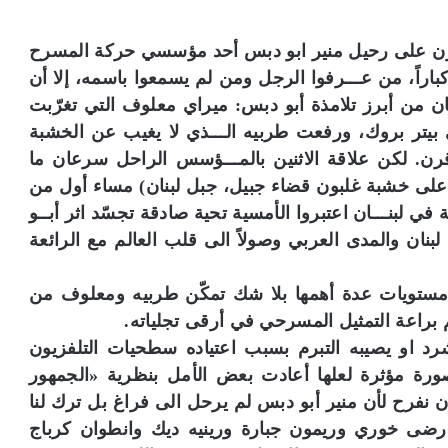
ن على رحيل منير ابو دبس أحد مؤسسي حركة المسرح
باراً، من عـــرفوا الرجل ومن لم يسمعوا باسمه، إلا أن
 من أبرز تلامذة أبو دبس: ميراي معلوف التي تغرّبت
بيتر بروك، ورفعت طربيه الـــذي لا يغيب عن الخشبة
قرن. لكن علاقة الاثنين بالمـــؤسس الراحل سرعان ما
اه على خشبة غلبون قضاء جبيل، جبل لبنان) مساء أول من
 لبنـــان اعتبروا الأمسية تحية صادقة تجسّد اثر أبــو
ن والمدى العربي وصولاً الى قلب العالم مع الرائعة
ويات عدة أهمها بلا شك تمكّن طربيه ومعلوف من
براعة التمثيل المسرحي في أرقى تجلياته.
شرد او يصيبه التبرم بسبب اعتياده سطحيات التلفزيون
رة مؤثرة لعلها أعادت بعض الأمل بنظرية «الجمهور
 نفرح لأن منير أبو دبس لم يرحل الى فراغ بل ترك لنا
رضى خوري وريمون جبارة ورينيه ديك وانطوان كرباج