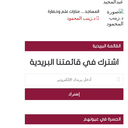
المساجد… منارات علم وحضارة
د.زينب المحمود
القائمة البريدية
اشترك في قائمتنا البريدية
أ
د
خ
ل
ب
ر
ي
د
الجسرة في عيونهم
ك