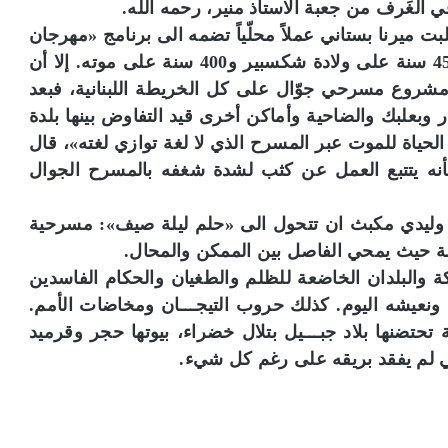
لغَرف من جعبة الاستاذ منير، رحمه الله.
 ميرنا بستاني عملاً محلّياً تضمه الى برنامج «مهرجان
البستان» الذي احتفل كما العالم بأسره بمرور 450 سنة على ولادة شكسبير و400 سنة على موته. إلا أن
شروع مسرحي جوّال على كل الخريطة اللبنانية، فبعد
بعلبك والضاحية وأماكن أخرى قيد التفاوض بينها بلدة
الحياة للموت عبر المسرح الذي لا لغة توازي لغته»، قال
ه يتتبع العمل عن كثب لشدة شغفه بالمسرح الجوال
 وليدي مكبث ان تتحول الى «حلم ليلة صيف»: مسرحية
ة حيث يمحي الفاصل بين الممكن والمحال.
 والبلدان الخاضعة للظلم والطغيان والحكام الفاسدين
فه ونعيشه اليوم. كذلك حروب التيجـــان ومخاضات الأمم.
حتضنها بلاد جبـــيل بتلال خضراء، بيوتها حجر وقرميد
 لم يفقد بريقه على رغم كل شيء.