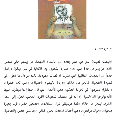
صبحي موسى
ارتبطت قصيدة النثر في مصر بعدد من الأسماء المهمة، من بينهم علي منصور
الذي مرَّ بمراحل عدة على مدار مساره الشعري. بدأ الكتابة في سن مبكرة، وراسل
عدداً من المجلات الثقافية التي نشرت له قصائد عمودية، لكنه سرعان ما تحوَّل إلى
قصيدة التفعيلة، فأنجز من خلالها «وردة الكيمياء الجميلة»، «على بُعد خطوة»،
«الفقراء ينهزمون في تجربة العشق» وهي الأعمال التي قال عنها إنها سيطرت عليها
الأيديولوجيا الماركسية. إلا أنه في منتصف تسعينات القرن الماضي، تحوَّل إلى النص
النثري، لينجز من خلاله «ثمة موسيقى تنزل السلالم»، «عصافير خضراء قرب بحيرة
صافية»، «خيال مراهق»، وهي أعمال تمتعت بحس غنائي رومانسي معني بالتفاصيل