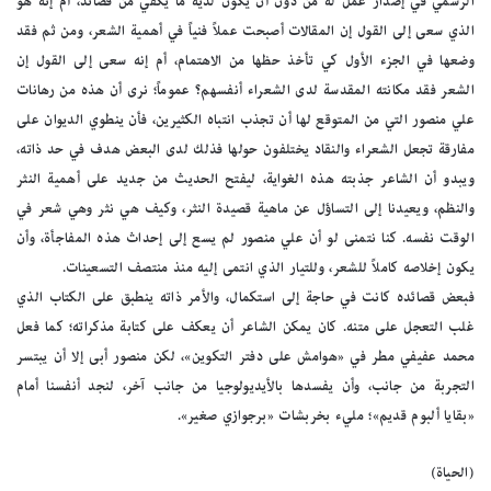
الرسمي في إصدار عمل له من دون أن يكون لديه ما يكفي من قصائد، أم إنه هو
الذي سعى إلى القول إن المقالات أصبحت عملاً فنياً في أهمية الشعر، ومن ثم فقد
وضعها في الجزء الأول كي تأخذ حظها من الاهتمام، أم إنه سعى إلى القول إن
الشعر فقد مكانته المقدسة لدى الشعراء أنفسهم؟ عموماً؛ نرى أن هذه من رهانات
علي منصور التي من المتوقع لها أن تجذب انتباه الكثيرين، فأن ينطوي الديوان على
مفارقة تجعل الشعراء والنقاد يختلفون حولها فذلك لدى البعض هدف في حد ذاته،
ويبدو أن الشاعر جذبته هذه الغواية، ليفتح الحديث من جديد على أهمية النثر
والنظم، ويعيدنا إلى التساؤل عن ماهية قصيدة النثر، وكيف هي نثر وهي شعر في
الوقت نفسه. كنا نتمنى لو أن علي منصور لم يسع إلى إحداث هذه المفاجأة، وأن
يكون إخلاصه كاملاً للشعر، وللتيار الذي انتمى إليه منذ منتصف التسعينات.
فبعض قصائده كانت في حاجة إلى استكمال، والأمر ذاته ينطبق على الكتاب الذي
غلب التعجل على متنه. كان يمكن الشاعر أن يعكف على كتابة مذكراته؛ كما فعل
محمد عفيفي مطر في «هوامش على دفتر التكوين»، لكن منصور أبى إلا أن يبتسر
التجربة من جانب، وأن يفسدها بالأيديولوجيا من جانب آخر، لنجد أنفسنا أمام
«بقايا ألبوم قديم»؛ مليء بخربشات «برجوازي صغير».
(الحياة)