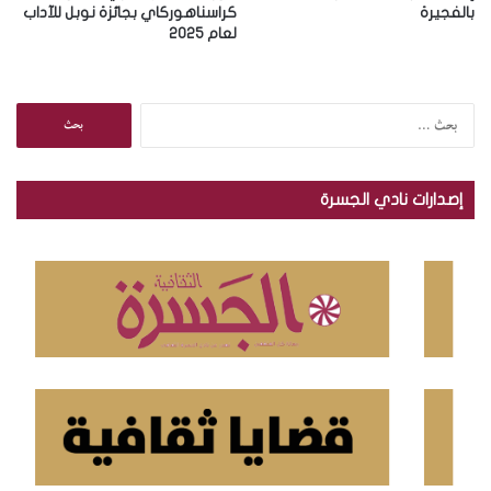
بالفجيرة
كراسناهوركاي بجائزة نوبل للآداب
لعام 2025
ا
ل
ب
ح
إصدارات نادي الجسرة
ث
ع
ن
: