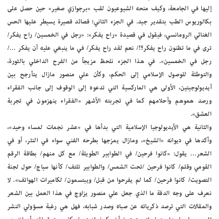
إليها في الجامعة، وكيف منحه الشيوعيون لقب «برجوازي صغير» حين حصل على
بكالوريوس الطب بتقدير جيد. في الجزء الثاني؛ قصائد قصيرة يسيطر عليها الحس
الغنائي الرومانسي، فيقول في قصيدة «راح يفكر»: «رجل في الخمسين/ راح يفكر/
ترى في ما تظنون راح يفكر؟!/ نعم لقد راح يفكر/ في ما ينبغي عليه أن يفكر …/
رجل في الخمسين». في هذا الجزء نلحظ مزيجاً من الفرح الداخلي بالثورة،
والتوطئة للوصول الإسلامي إلى الحكم، وكأن علي منصور مازال يتأرجح بين
أيديولوجيتين، الأولى هي الماركسية التي تدعوه إلى الوقوف إلى جانب الفقراء
ورصد هموهم وأحلامهم كما في تجربته الأشهر «الفقراء ينهزمون في تجربة
العشق».
والثانية هي الأيديولوجيا الإسلامية التي بدأها في «عشر نجمات لمساء وحيد»،
وأكدها في ديوانه «الشيخ»، ومازال يمزجها بطرحه الفني سواء في النثر، أو في
الشعر… يقول: «كانوا فرحين/ في الطوابير الطويلة/ مع كل منهم/ بطاقة الرقم
القومي وقلم/ كانوا فرحين /تحت الشمس/ والطوابير تلتف/ كأنها سياج/ حول لجنة
التصويت/ كانوا فرحين/ كما لم يفرحوا من قبل/ ويبتسمون/ لكاميرات الهواتف». لا
نعرف على وجه الدقة ما الذي جعل علي منصور يزاوج في هذا العمل بين الشعر
والمقالات التي ترصد ذكرياته عن صباه وصدر شبابه، فهل هي رغبة مسؤولي النشر