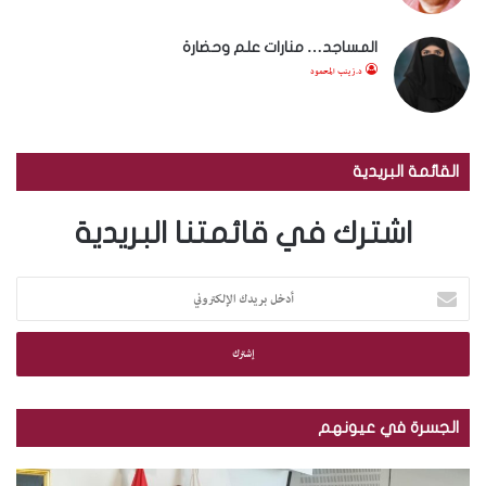
المساجد… منارات علم وحضارة
د.زينب المحمود
القائمة البريدية
اشترك في قائمتنا البريدية
أ
د
خ
ل
ب
ر
ي
الجسرة في عيونهم
د
ك
م
ب