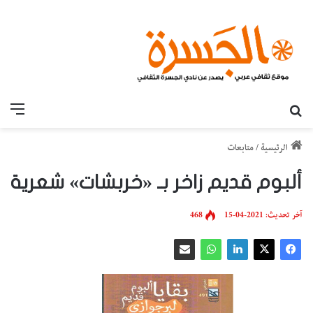
بحث عن
القائ
الرئيسية
/
متابعات
ألبوم قديم زاخر بـ «خربشات» شعرية
آخر تحديث: 2021-04-15
468