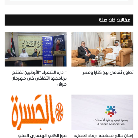
ب
ر
ي
د
مقالات ذات صلة
ك
ا
ل
إ
ل
ك
ت
ر
تعاون ثقافي بين كتارا ومصر
” دارة الشعراء “الأردنيين تفتتح
و
برنامجها الثقافي في مهرجان
جرش
ن
ي
إعلان نتائج مسابقة «رماد العقل»
فوز الكاتب الهنغاري لاسلو