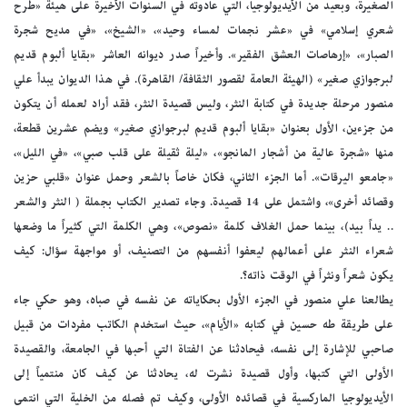
الصغيرة، وبعيد من الأيديولوجيا، التي عادوته في السنوات الأخيرة على هيئة «طرح
شعري إسلامي» في «عشر نجمات لمساء وحيد»، «الشيخ»، «في مديح شجرة
الصبار»، «إرهاصات العشق الفقير». وأخيراً صدر ديوانه العاشر «بقايا ألبوم قديم
لبرجوازي صغير» (الهيئة العامة لقصور الثقافة/ القاهرة). في هذا الديوان يبدأ علي
منصور مرحلة جديدة في كتابة النثر، وليس قصيدة النثر، فقد أراد لعمله أن يتكون
من جزءين، الأول بعنوان «بقايا ألبوم قديم لبرجوازي صغير» ويضم عشرين قطعة،
منها «شجرة عالية من أشجار المانجو»، «ليلة ثقيلة على قلب صبي»، «في الليل»،
«جامعو اليرقات». أما الجزء الثاني، فكان خاصاً بالشعر وحمل عنوان «قلبي حزين
وقصائد أخرى»، واشتمل على 14 قصيدة. وجاء تصدير الكتاب بجملة ( النثر والشعر
.. يداً بيد)، بينما حمل الغلاف كلمة «نصوص»، وهي الكلمة التي كثيراً ما وضعها
شعراء النثر على أعمالهم ليعفوا أنفسهم من التصنيف، أو مواجهة سؤال: كيف
يكون شعراً ونثراً في الوقت ذاته؟.
يطالعنا علي منصور في الجزء الأول بحكاياته عن نفسه في صباه، وهو حكي جاء
على طريقة طه حسين في كتابه «الأيام»، حيث استخدم الكاتب مفردات من قبيل
صاحبي للإشارة إلى نفسه، فيحادثنا عن الفتاة التي أحبها في الجامعة، والقصيدة
الأولى التي كتبها، وأول قصيدة نشرت له، يحادثنا عن كيف كان منتمياً إلى
الأيديولوجيا الماركسية في قصائده الأولى، وكيف تم فصله من الخلية التي انتمى