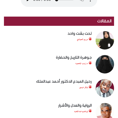
المقالات
تحت بشت واحد
مريم الحمادي
جوهرة التاريخ والحضارة
د.زينب المحمود
رحيل المبدع الدكتور أحمد عبدالملك
بابكر عيسى
الرواية والعدل والأشرار
إبراهيم عبدالمجيد