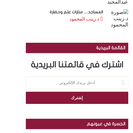
المساجد… منارات علم وحضارة
د.زينب المحمود
القائمة البريدية
اشترك في قائمتنا البريدية
أ
د
خ
ل
ب
ر
ي
د
الجسرة في عيونهم
ك