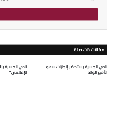
د
خ
ل
ب
ر
ي
د
ك
مقالات ذات صلة
ا
ل
إ
نادي الجسرة يستحضر إنجازات سمو
نادي الجسرة ينا
ل
الأمير الوالد
الإعلامي”
ك
ت
ر
و
ن
ي