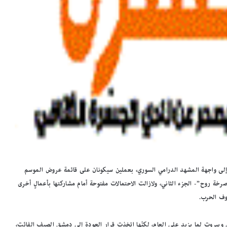
فة إلى واجهة المشهد الدرامي السوري، بعملين سيكونان على قائمة عروض الموسم
لي “قربان”، و”صرخة روح”- الجزء الثاني، ولازالت الاحتمالات مفتوحة أمام مشاركتها بأعمالٍ أخرى
 وبيروت لما يزيد على العام، لكنّها اتخذت قرار العودة إلى دمشق الصيف الفائت،