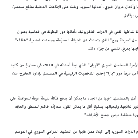
ها وألحان مروان خوري، أهدتها لسوريا، وبثت على الإذاعات المحلية مطلع سبتمبر/
 برقاوي.
شاطها الفني في الدراما التلفزيونية، بأدائها دور البطولة في خماسية بعنوان
مسلسل “صرخة روح” الذي يتحدث عن الخيانة المحرّمة، وجسدت شخصية “عفاف”
ابتها بمرضٍ نفسي من جرّاء ذلك.
ولم يمضِ وقت طويل على انتهائها من تصوير دورها الأوّل، حتى انضمت لأسرة المسلسل السوري “قربان” الذي تبدأ أحداثه في 2010، في محاولةٍ من كاتبه
أمل عرفة دور “يارا” إحدى الشخصيات الرئيسية في المسلسل بإدارة المخرج علاء
 إن الشخصية التي تؤديها أمل بالمسلسل: “فيها من الجدة ما يمكن أن يدفع فنّانة بقيمة عرفة للموافقة على
 نتائجها، وتبعياتها، بسلوكٍ أقل ما يمكن القول عنه إنّه خاضع للمنطق والحجّة
ورة منطقية ترضي جميع الأطراف.”
لدراما السورية إلى البلاد ممن غابوا عن المشهد الدرامي السوري في الموسم