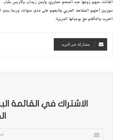
سوريين أحبّهم المشاهد العربي وتابعهم على مدى سنوات، وربما يبدو العن
الحرب، والتأقلم مع يومياتها المريرة.
مشاركة عبر البريد
ب
ا
ل
ص
و
الاشتراك في القائمة الب
ر
.
ال
.
بالصور.. “الجسرة الثقافية” 
“
المكتبات المصرية
ا
أ
ل
د