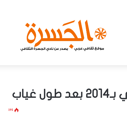
 غياب
191