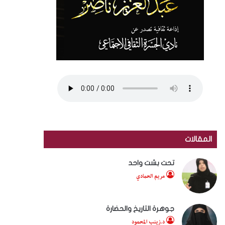
المقالات
تحت بشت واحد
مريم الحمادي
جوهرة التاريخ والحضارة
د.زينب المحمود