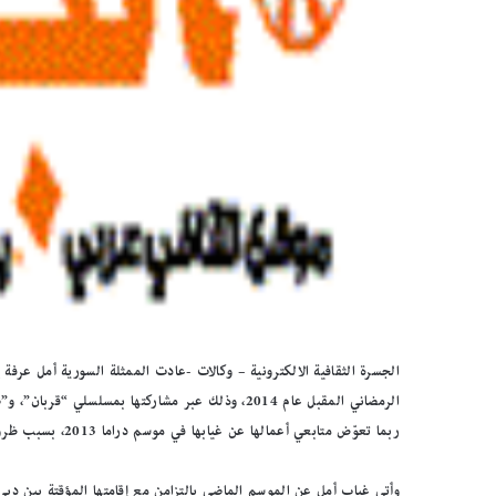
الجسرة الثقافية الالكترونية – وكالات -عادت الممثلة السورية أمل عر
الرمضاني المقبل عام 2014، وذلك عبر مشاركتها بمسلس
ربما تعوّض متابعي أعمالها عن غيابها في موسم دراما 2013، بسبب ظروف الحرب.
وأتى غياب أمل عن الموسم الماضي بالتزامن مع إقامتها المؤقتة بين دبي