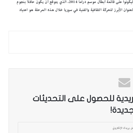
الفائت، منهم زوجها عبد المنعم عمايري، وأيمن زيدان، وكاريس بشّار، ليكونوا على قائمة أبطال موسم دراما 2014، الذي يتوقّع أن يكون حافلاً بنجوم
وان الأبرز للحركة الثقافية والفنية في سوريا خلال هذه المرحلة هو اعتياد
م
د
ي
ر
م
ريدية للحصول على التحديثات
ك
ت
جديدة!
ب
على أرفف
مدير مكتبة الإسكندرية: ضم أرشيف مجلة
ة
«الجسرة الثقافية» لمقتنياتنا إضافة نوعية
ا
ل