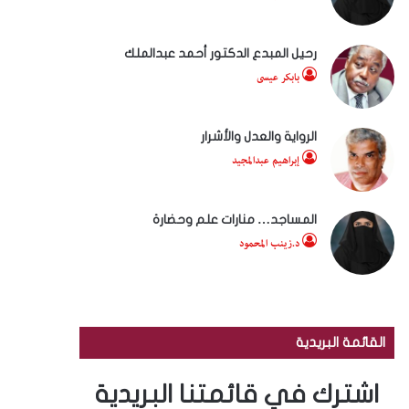
رحيل المبدع الدكتور أحمد عبدالملك
بابكر عيسى
الرواية والعدل والأشرار
إبراهيم عبدالمجيد
المساجد… منارات علم وحضارة
د.زينب المحمود
القائمة البريدية
اشترك في قائمتنا البريدية