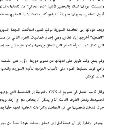
واستبقت عودتها للبلاد بالتحضير لأغنية “دوّر عحالي” من كلماتها وغنائ
أيلول الماضي، وصورتها بطريقة الفيديو كليب تحت إدارة المخرج مصطفى
وبعد عودتها إلى العاصمة السورية بوقتٍ قصير، استأنفت النجمة السورية ن
“الضحيّة” أخرجها إياد نحّاس، وهي إحدى خماسيات الجزء الثاني من 
التي تمثل دور المرأة العاقر التي تتعلق بزوجها، وتغار عليه، إلى حد إص
رامي كوسا لتسليط الضوء على الأسباب المؤدية للأزمة السورية، وتلعب 
الدين كوكش.
وقال كاتب العمل في تصريحٍ لـ CNN بالعربية
تجسيدها، وتمثل الطرف الثالث الذي يمكن أن يتعامل مع أي أزمة، ويتجاوز
حيث تتدخل شخصيتها في كل المفاصل والنزاعات الحامية لجهة حلّها بص
وتجدر الإشارة إلى أن عودة أمل إلى دمشق، سبقت عودة نخبة من نجوم ا