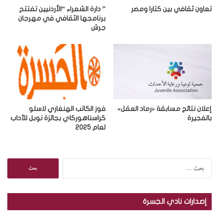
ر
تعاون ثقافي بين كتارا ومصر
” دارة الشعراء “الأردنيين تفتتح
و
برنامجها الثقافي في مهرجان
جرش
ن
ي
إعلان نتائج مسابقة «رماد العقل»
فوز الكاتب الهنغاري لاسلو
بالفجيرة
كراسناهوركاي بجائزة نوبل للآداب
لعام 2025
ا
ل
ب
ح
إصدارات نادي الجسرة
ث
ع