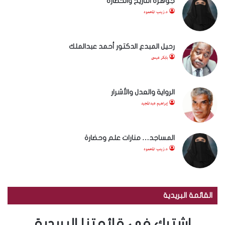
جوهرة التاريخ والحضارة
د.زينب المحمود
رحيل المبدع الدكتور أحمد عبدالملك
بابكر عيسى
الرواية والعدل والأشرار
إبراهيم عبدالمجيد
المساجد… منارات علم وحضارة
د.زينب المحمود
القائمة البريدية
اشترك في قائمتنا البريدية