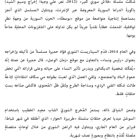
شكّلت سلسلة «فلاش سوري كتير» (2012، نص علي وجيه/ إخراج وسيم السّيد)
باكورةَ الدراما السورية المعروضة عبر الإنترنت، ويتناول المسلسل الذي أنجز
بمساهمةٍ إنتاجية متواضعة من موقع «بوسطة»، الحربَ السورية من وجهةِ نظرٍ
توافقية، اشتملت خطاباً نقدياً جريئاً لم يكن تداوله على التلفزيونات المحليّة متاحاً
يومها.
وفي العام 2014، قدّم السيناريست السّوري فؤاد حميرة مسلسلاً من تأليفه وإخراجه
بعنوان «رئيس ونساء» بالتعاون مع موقع «زمان الوصل». قال حميرة عن عمله إنّه
«يُفكّك شخصية الديكتاتور ويدرس تأثير النساء على حياته وعلى قراراته الّتي تخصّ
عمومَ البلاد والمجتمع». ولقيَ العمل الّذي لعبت بطولته مي سكاف انتقاداتٍ لاذعةً
طالت شكله الفني الرديء وسذاجة الطرحِ وثقلَ ظلّ المُحتوى، فاكتفى صنّاعه بستِ
حلقاتٍ فقط.
وضمن السّياق ذاته، يستمرّ المُخرج السّوريّ الشاب مجيد الخطيب باستخدام
السوشل ميديا لعرضِ حلقاتِ سلسلة «طربيزة الحوار» الذي أطلقه في شهر شباط/
فبراير من العام الجاري، ويتناول فيه الراهن السّوري من خلال لوحاتٍ منفصلةٍ
متّصلة تٌقدّم بانتظامٍ وبصورةٍ نصف شهرية.