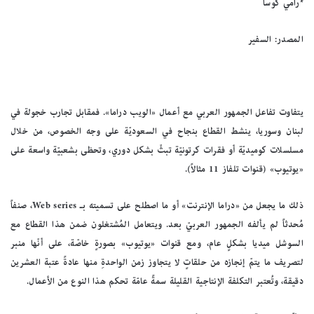
*رامي كوسا
المصدر: السفير
يتفاوت تفاعل الجمهور العربي مع أعمال «الويب دراما». فمقابل تجارب خجولة في
لبنان وسوريا، ينشط القطاع بنجاح في السعوديّة على وجه الخصوص، من خلال
مسلسلات كوميديّة أو فقرات كرتونيّة تبثّ بشكل دوري، وتحظى بشعبيّة واسعة على
«يوتيوب» (قنوات تلفاز 11 مثالاً).
ذلك ما يجعل من «دراما الإنترنت» أو ما اصطلح على تسميته بـ Web series، صنفاً
مُحدثاً لم يألفه الجمهور العربيّ بعد. ويتعامل المُشتغلون ضمن هذا القطاع مع
السوشل ميديا بشكلٍ عام، ومع قنوات «يوتيوب» بصورةٍ خاصّة، على أنّها منبر
لتصريف ما يتمّ إنجازه من حلقاتٍ لا يتجاوز زمن الواحدةِ منها عادةً عتبة العشرين
دقيقة، وتُعتبر التكلفة الإنتاجية القليلة سمةً عامّة تحكم هذا النوع من الأعمال.