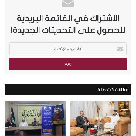
الاشتراك في القائمة البريدية
للحصول على التحديثات الجديدة!
أ
د
خ
ل
ب
ر
ي
د
مقالات ذات صلة
ك
ا
ل
إ
ل
ك
ت