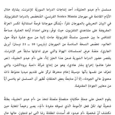
مسلسل «أم عبدو الحلبيّة»، أحد إنتاجات الدراما السوريّة للإنترنت، يشارك خلال
الأيّام القادمة في مهرجان Series Mania الفرنسيّ، المُتخصّص بالدراما التلفزيونيّة.
في البيان التعريفي بالمهرجان نقرأ: «يُشكّل مهرجاننا فرصةً استثنائية لكسر العزلة
المفروضة على مشاهدي التلفزيون، حيث نوفّر، وعلى امتداد أيّامه العشرة، مساحةً
للتنافس ما بين خمسين سلسلةً تلفزيونيّة جاءت إلينا من سبع عشرة دولةً حول
العالم». تخصّص النسخة السادسة من المهرجان (باريس؛ 10 ــ 21 نيسان/ أبريل
الجاري)، منصّة عرضٍ لمسلسلات الهواة والّتي جرى تداولها سابقاً عبر الإنترنت.
يقتصر حضور الدراما السّورية ضمن هذا الحيّز إذاً، على «أم عبدو الحلبية» (نص
عفرا هاشم/ إخراج بشار هادي)، وهو من إنتاج شركة «لمبة بروداكشن» والتي
تعرّف عن نفسها بأنّها «وسيلة إعلام محترفة تركّز على تقديم ميديا متنوّعة ذات
محتوىً عالي الجودة»، إلّا أنّ متابعةَ بعضِ الحلقاتِ تُظهر أن المسلسل لم يلامس أيّاً
من معايير الجودةِ المفترضة.
يقوم العمل على جملةِ حكاياتٍ منفصلةٍ متّصلة تتخذ من «أم عبدو الحلبية» بطلةً
شعبيّةً لها، لكنّ فعل الأمومة الّذي تسوقه مفردة «أمّ»، يصير رخيصاً للغاية حين
نكتشف أنّ شخصيّة «أم عبدو» قد أُسندت للطفلة رشا الّتي لم تتجاوز، حالها حال