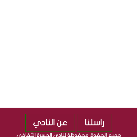
ا
ي
ل
ا
S
ث
ل
ق
ج
S
ا
م
ف
ه
ي
و
ة
ر
”
ي
م
ة
ن
ا
ذ
ل
2
ع
0
ر
1
ا
0
ق
ي
ة
راسلنا
عن النادي
جميع الحقوق محفوظة لنادي الجسرة الثقافي