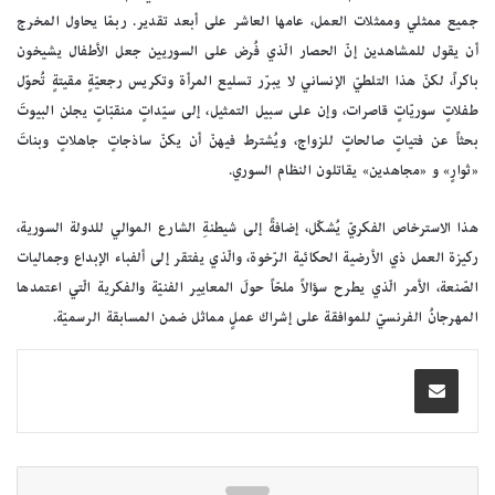
جميع ممثلي وممثلات العمل، عامها العاشر على أبعد تقدير. ربمّا يحاول المخرج
أن يقول للمشاهدين إنّ الحصار الّذي فُرض على السوريين جعل الأطفال يشيخون
باكراً، لكنّ هذا التلطيّ الإنساني لا يبرّر تسليع المرأة وتكريس رجعيّةٍ مقيتةٍ تُحوّل
طفلاتٍ سوريّاتٍ قاصرات، وإن على سبيل التمثيل، إلى سيّداتٍ منقبّاتٍ يجلن البيوتَ
بحثاً عن فتياتٍ صالحاتٍ للزواج، ويُشترط فيهنّ أن يكنّ ساذجاتٍ جاهلاتٍ وبناتَ
«ثوارٍ» و «مجاهدين» يقاتلون النظام السوري.
هذا الاسترخاص الفكريّ يُشكّل، إضافةً إلى شيطنةِ الشارع الموالي للدولة السورية،
ركيزة العمل ذي الأرضية الحكائية الرّخوة، والّذي يفتقر إلى ألفباء الإبداع وجماليات
الصّنعة، الأمر الّذي يطرح سؤالاً ملحّاً حولَ المعايير الفنيّة والفكرية الّتي اعتمدها
المهرجانُ الفرنسيّ للموافقة على إشراك عملٍ مماثل ضمن المسابقة الرسميّة.