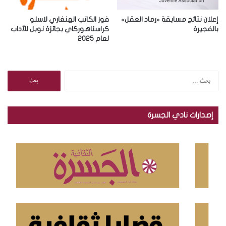
إعلان نتائج مسابقة «رماد العقل»
فوز الكاتب الهنغاري لاسلو
بالفجيرة
كراسناهوركاي بجائزة نوبل للآداب
لعام 2025
ا
ل
ب
ح
إصدارات نادي الجسرة
ث
ع
ن
: