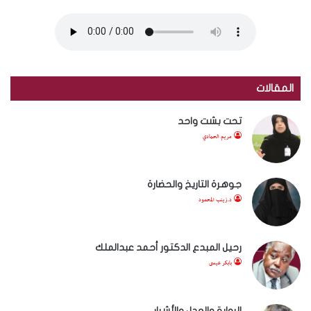
المقالات
تحت بشت واحد
مريم الحمادي
جوهرة التاريخ والحضارة
د.زينب المحمود
رحيل المبدع الدكتور أحمد عبدالملك
بابكر عيسى
الرواية والعدل والأشرار