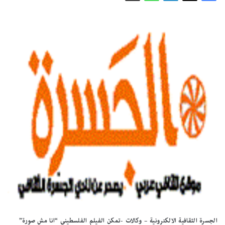
الجسرة الثقافية الالكترونية – وكالات -تمكن الفيلم الفلسطيني “انا مش صورة”