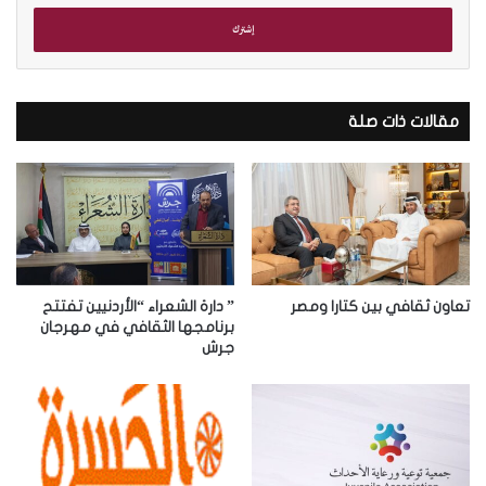
خ
ل
ب
ر
ي
د
مقالات ذات صلة
ك
ا
ل
إ
ل
ك
ت
ر
تعاون ثقافي بين كتارا ومصر
” دارة الشعراء “الأردنيين تفتتح
و
برنامجها الثقافي في مهرجان
جرش
ن
ي