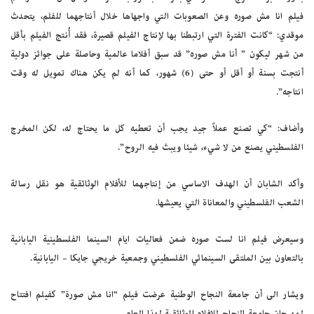
فيلم انا مش صوره وعن الصعوبات التي واجهاها خلال أنتاجهما للفلم، يتحدث
موقدي: “كانت الفترة التي ارتبطنا بها لإنتاج الفيلم قصيرة، فقد أُنتج الفيلم بأقل
من شهر ليكون ” أنا مش صوره” قد سبق أفلاما عالمية وحاصلة على جوائز دولية
أنتجت بسنة أو أقل أو حتى (6) شهور، كما أنه لم يكن هناك تمويل له وقت
انتاجه”.
وأضاف: “كي تصنع عملاً جيد يجب أن تعطيه كل ما يحتاج له، لكن المخرج
الفلسطيني يصنع من لا شيء، شيئا ويبث فيه الروح”.
وأكد الشابان أن الهدف الاساسي من إنتاجهما للأفلام الوثائقية هو نقل رسالة
الشعب الفلسطيني والمعاناة التي يعيشها.
وسيعرض فيلم انا لست صوره ضمن فعاليات ايام السينما الفلسطينية اليابانية
بالتعاون بين الملتقى السينمائي الفلسطيني وجمعية خريجي جايكا – اليابانية.
ويشار الى أن جامعة النجاح الوطنية عرضت فيلم “انا مش صورة” كفيلم افتتاح
لمهرجان جامعة النجاح للافلام الوثائقية لهذا العام.