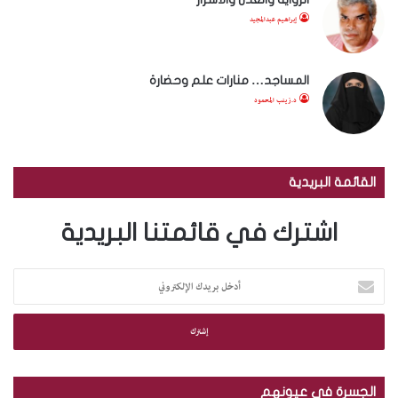
إبراهيم عبدالمجيد
المساجد… منارات علم وحضارة
د.زينب المحمود
القائمة البريدية
اشترك في قائمتنا البريدية
أ
د
خ
ل
ب
ر
ي
الجسرة في عيونهم