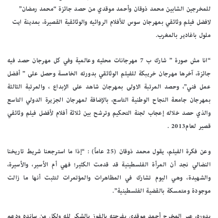
للمخرجين الشابين محمد ذوقان وأحمد موقدي من حصد جائزة “محمد رمضان”
لافضل فيلم وثائقي بمهرجان سوس للأفلام الروائيه والوثائقية القصيرة، بمدينة ايت
ملول باغادير بالمغرب.
“انا مش صورة ” شارك ب 7 مهرجانات محليه وعالمية وفي كل مهرجان حصد فيه
جائزة، آخرها مهرجان خريبكة للفيلم الوثائقي بدورته الخامسة وحصل على ” أفضل
عمل فني”، وحصد المرتبة الاولى بمهرجان شاهد على الإبداع ، والمرتبة الثالثة
بمهرجان جامعة النجاح الوطنية التاسع، بالإضافة لمهرجان الجزيرة الدولي التاسع
والذي حصد خلاله إعجاب لجنة التحكيم وترشح بين ثلاثة أفلام لأفضل فيلم وثائقي
قصير لعام2013 .
وعن فكرة الفيلم، يقول محمد ذوقان (25 عاماً) : “إذا ما استرجعنا شريط تاريخنا
النضالي نجد أن المرأة الفلسطينية قد قدمت الكثير؛ فهي أم الأسير، والأسيرة،
والشهيدة، وهي اليوم تشارك في المظاهرات والمؤتمرات لتثبت أنها ما زالت
موجودة ومتمسكة بالقضية الفلسطينية”.
بدوره، عبر المخرج أحمد موقدي بفرحته بالفوز بالشكر لله ولكل من سانده ودعم