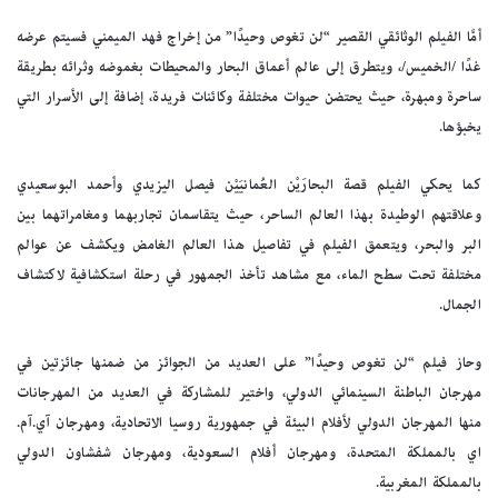
أمَّا الفيلم الوثائقي القصير “لن تغوص وحيدًا” من إخراج فهد الميمني فسيتم عرضه
غدًا /الخميس/، ويتطرق إلى عالم أعماق البحار والمحيطات بغموضه وثرائه بطريقة
ساحرة ومبهرة، حيث يحتضن حيوات مختلفة وكائنات فريدة، إضافة إلى الأسرار التي
يخبؤها.
كما يحكي الفيلم قصة البحارَيْن العُمانيَيْن فيصل اليزيدي وأحمد البوسعيدي
وعلاقتهم الوطيدة بهذا العالم الساحر، حيث يتقاسمان تجاربهما ومغامراتهما بين
البر والبحر، ويتعمق الفيلم في تفاصيل هذا العالم الغامض ويكشف عن عوالم
مختلفة تحت سطح الماء، مع مشاهد تأخذ الجمهور في رحلة استكشافية لاكتشاف
الجمال.
وحاز فيلم “لن تغوص وحيدًا” على العديد من الجوائز من ضمنها جائزتين في
مهرجان الباطنة السينمائي الدولي، واختير للمشاركة في العديد من المهرجانات
منها المهرجان الدولي لأفلام البيئة في جمهورية روسيا الاتحادية، ومهرجان آي.آم.
اي بالمملكة المتحدة، ومهرجان أفلام السعودية، ومهرجان شفشاون الدولي
بالمملكة المغربية.