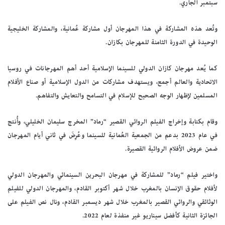
سبتمبر الجاري.
وتُعد هذه المشاركة في هذا المهرجان أول مشاركة عُمانية، والمشاركة الخليجية
الوحيدة في الدورة الثامنة للمهرجان بكازان.
كما يُعد مهرجان كازان الدولي للسينما الإسلامية أحد أهم المهرجانات في روسيا
الاتحادية والعالم أجمع، ويستهدف مشاركات من الدول الإسلامية أو صناع الأفلام
المسلمين لإظهار الوجه الصحيح للإسلام في التسامح والتعايش والتفاهم.
وقام بكتابة وإخراج الفيلم الروائي القصير “رماد” المخرج سليمان الخليلي، وأُنتج
في عام 2023 بدعم من الجمعية العُمانية للسينما وعُرِضَ في ثاني أيام المهرجان
ضمن عروض الأفلام الروائية القصيرة.
واختير فيلم “رماد” للمشاركة في مهرجان البحرين السينمائي والمهرجان الدولي
لأفلام حقوق الإنسان بالمغرب خلال شهر أكتوبر القادم، والمهرجان الدولي للفيلم
الوثائقي والروائي القصير بالمغرب خلال شهر ديسمبر القادم، ونال نص الفيلم على
الجائزة الثانية كأفضل سيناريو غير منفذة لعام 2022.