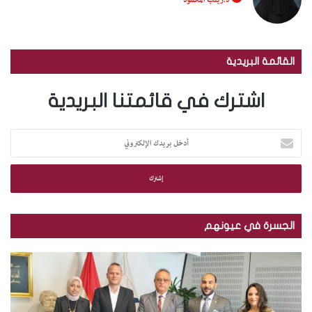
القائمة البريدية
اشترك في قائمتنا البريدية
أ
د
خ
ل
ب
ر
ي
الجسرة في عيونهم
د
ك
م
ب
ا
ك
ا
ل
ت
ل
إ
ب
ص
ل