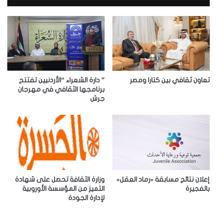
ك
ا
ل
إ
ل
ك
ت
ر
تعاون ثقافي بين كتارا ومصر
” دارة الشعراء “الأردنيين تفتتح
و
برنامجها الثقافي في مهرجان
جرش
ن
ي
إعلان نتائج مسابقة «رماد العقل»
وزارة الثقافة تحصل على شهادة
بالفجيرة
التميز من المؤسسة الأوروبية
لإدارة الجودة