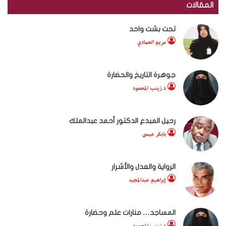
المقالات
تحت بشت واحد
مريم الحمادي
جوهرة التاريخ والحضارة
د.زينب المحمود
رحيل المبدع الدكتور أحمد عبدالملك
بابكر عيسى
الرواية والعدل والأشرار
إبراهيم عبدالمجيد
المساجد… منارات علم وحضارة
د.زينب المحمود