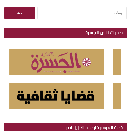
ا
ل
ب
ح
إصدارات نادي الجسرة
ث
ع
ن
:
إذاعة الموسيقار عبد العزيز ناصر