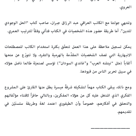
العروي.
وتنتهي جولتنا مع الكاتب العراقي عبد الرزاق جبران، صاحب كتاب “الحل الوجودي
للدين”. أما طريقة حضور هذه الشخصيات في الكتاب فتأتي وفقاً للترتيب العمري.
يمكن تسجيل ملاحظة على هذا العمل تتعلّق بكثرة استخدام الكاتب للمصطلحات
الانبهارية التي تصف الشخصيات المقدَّمة بالهرمية والتفرد، ولا تتورّع عن منحها
ألقاباً (مثل “نيتشه العرب” و”غاندي السودان”) تؤسس لصنميّة طالما ناضل هؤلاء
في سبيل تحرير الناس من قيودها.
ومع ذلك، يبقى الكتاب مهماً لتشكيله شرفةً ميسرة يطل منها القارئ على المشروع
الفكري الذي اشتغل عليه كل من هؤلاء المفكرين، وبالتالي حافزاً لاقتناء مؤلّفاتهم
والتعمّق في أفكارهم، خصوصاً وأن الطيفوري اعتمد لغة وطريقة سلستَيْن في
تقديمهم.
ــــــــــــــــــــــــــــــ