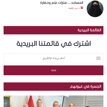
المساجد… منارات علم وحضارة
د.زينب المحمود
القائمة البريدية
اشترك في قائمتنا البريدية
أ
د
خ
ل
ب
ر
ي
الجسرة في عيونهم
د
ك
م
ب
ا
ك
ا
ل