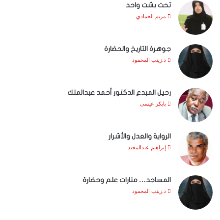
تحت بشت واحد
مريم الحمادي
جوهرة التاريخ والحضارة
د.زينب المحمود
رحيل المبدع الدكتور أحمد عبدالملك
بابكر عيسى
الرواية والعدل والأشرار
إبراهيم عبدالمجيد
المساجد… منارات علم وحضارة
د.زينب المحمود