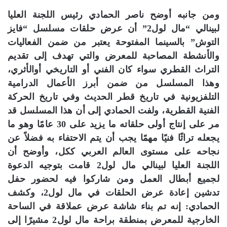
ومن جانبه أوضح ناصر الحمادي رئيس اللجنة العليا
لبينالي “مال لول2” أن عرض حلقات مسلسل “فايز
التوش” بالسينما المفتوحة يعتبر من ضمن الفعاليات
والأنشطة المصاحبة للمعرض والتي تهدف إلى تقديم
التراث القطري سواء كان الفني أو التاريخي أوالأثري،
وهذا المسلسل من ضمن أبرز الأعمال الدرامية
التلفزيونية في تاريخ قطر الحديث وفي تاريخ الحركة
الفنية القطرية، ولفت الحمادي إلى أن هذا المسلسل قد
مر على إنتاج أولى حلقاته ما يزيد على 30 عامًا وهو ما
يجعله تراثًا فنيًا مهمًا يجب أن يتم الاحتفاء به فضلاً عن
نجاحه على مستوى العالم العربي ككل، وأوضح أن
اللجنة العليا لبينالي مال لول2 قامت بتوجيه الدعوة
لجميع أبطال العمل ومن شاركوا فيه لحضور حفل
تدشين إعادة عرض الحلقات في مال لول2، وكشف
الحمادي: إنه تم بناء شاشة عرض عملاقة في الساحة
الخارجية للمعرض بمنطقة براحة مال لول2 مشيرًا إلى