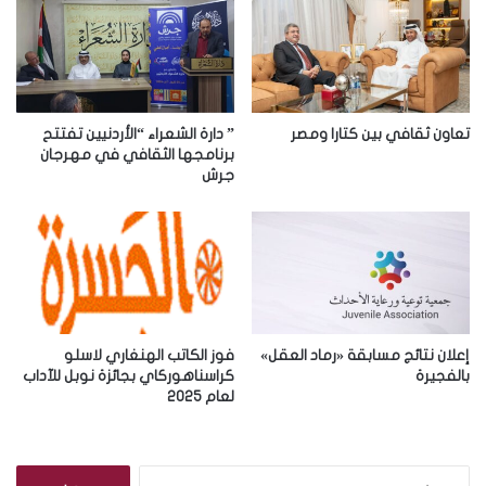
ل
إ
ل
ك
ت
ر
تعاون ثقافي بين كتارا ومصر
” دارة الشعراء “الأردنيين تفتتح
و
برنامجها الثقافي في مهرجان
ن
جرش
ي
إعلان نتائج مسابقة «رماد العقل»
فوز الكاتب الهنغاري لاسلو
بالفجيرة
كراسناهوركاي بجائزة نوبل للآداب
لعام 2025
ا