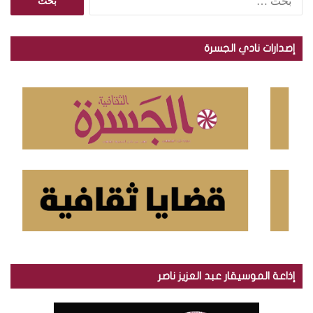
ل
ب
ح
إصدارات نادي الجسرة
ث
ع
ن
:
إذاعة الموسيقار عبد العزيز ناصر