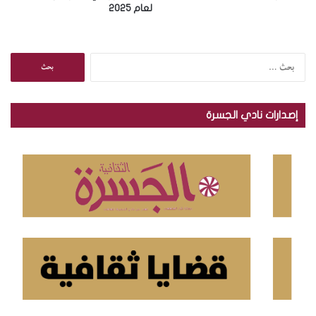
لعام 2025
ا
ل
ب
ح
إصدارات نادي الجسرة
ث
ع
ن
: