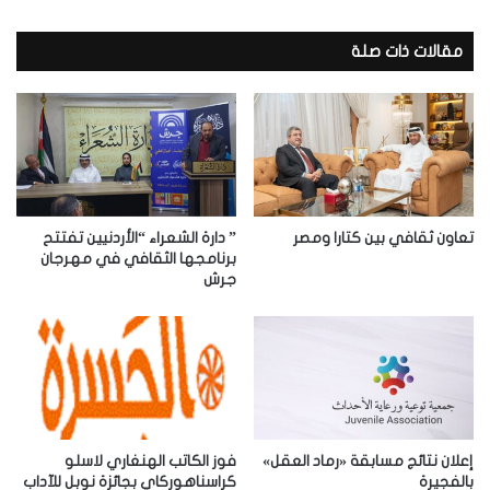
ر
ي
د
مقالات ذات صلة
ك
ا
ل
إ
ل
ك
ت
ر
تعاون ثقافي بين كتارا ومصر
” دارة الشعراء “الأردنيين تفتتح
و
برنامجها الثقافي في مهرجان
جرش
ن
ي
إعلان نتائج مسابقة «رماد العقل»
فوز الكاتب الهنغاري لاسلو
بالفجيرة
كراسناهوركاي بجائزة نوبل للآداب