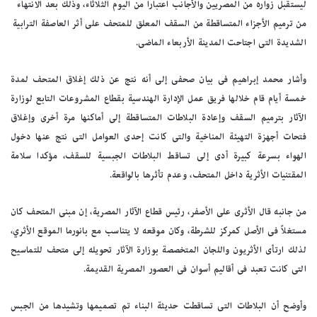
ليستقبل زواره من المصريين والأجانب اعتبارا من اليوم الثلاثاء، وذلك بعد الانتهاء
من ترميم الأجزاء المتساقطة من السقف المعلق للمتحف على أثر العاصفة الترابية
الشديدة التى اجتاحت المدينة الأربعاء الماضى.
وأشار محمد إبراهيم فى بيان صحفى إلى أنه نتج عن ذلك إغلاق المتحف لمدة
خمسة أيام قام خلالها فريق عمل الإدارة الهندسية بقطاع المشروعات التابع لوزارة
الآثار بترميم السقف وإعادة البلاطات المتساقطة إلى أماكنها مرة أخرى وإغلاق
فتحات أجهزة التهيئة المناخية والتى كانت إحدى العوامل التى نتج عنها دخول
الهواء بسرعة كبيرة أدى إلى تساقط البلاطات الجبسية للسقف، مؤكدا سلامة
المقتنيات الأثرية داخل المتحف، وعدم تأثرها بالواقعة.
من جانبه قال الأثرى على الأصفر، رئيس قطاع الآثار المصرية، إن مبنى المتحف كان
مستغلاً فى الأصل كمركز للشرطة، وكان موقعه لا يتناسب مع بانورما الموقع الأثري،
لذلك ارتأى الأثريون واللجان المتخصصة بوزارة الآثار تحويله إلى متحف للتماسيح
التى كانت تعبد فى أقاليم أسوان فى العصور المصرية القديمة.
وأوضح أن البلاطات التى تساقطت حديثة البناء تم تصميمها وتشيدها من الجبس