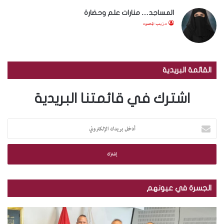
المساجد… منارات علم وحضارة
د.زينب المحمود
القائمة البريدية
اشترك في قائمتنا البريدية
أ
د
خ
ل
ب
ر
ي
الجسرة في عيونهم
د
ك
م
ب
ا
ك
ا