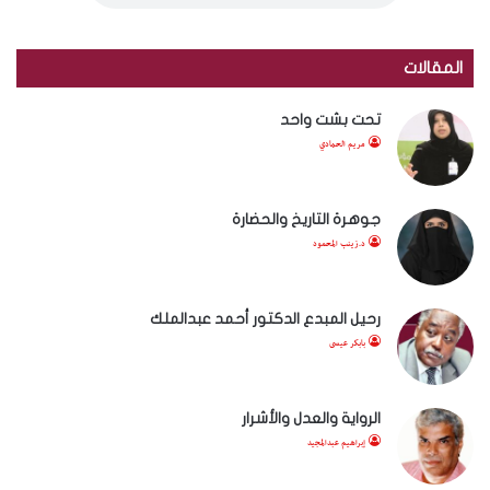
المقالات
تحت بشت واحد
مريم الحمادي
جوهرة التاريخ والحضارة
د.زينب المحمود
رحيل المبدع الدكتور أحمد عبدالملك
بابكر عيسى
الرواية والعدل والأشرار
إبراهيم عبدالمجيد